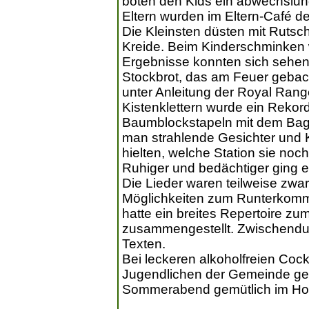
boten den Kids ein abwechslung
Eltern wurden im Eltern-Café de
Die Kleinsten düsten mit Rutsch
Kreide. Beim Kinderschminken 
Ergebnisse konnten sich sehen
Stockbrot, das am Feuer gebac
unter Anleitung der Royal Ran
Kistenklettern wurde ein Rekord
Baumblockstapeln mit dem Bagg
man strahlende Gesichter und K
hielten, welche Station sie noch
Ruhiger und bedächtiger ging 
Die Lieder waren teilweise zwar
Möglichkeiten zum Runterkom
hatte ein breites Repertoire z
zusammengestellt. Zwischendur
Texten.
Bei leckeren alkoholfreien Coc
Jugendlichen der Gemeinde ge
Sommerabend gemütlich im Hof