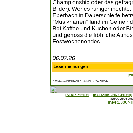
Championship oder das gefrag
Bilder). Wer es ruhiger mochte
Eberbach in Dauerschleife betr
“Musiknarren” fand im Gemeinde
Bei Kaffee und Kuchen oder Bi
und genoss die fröhliche Atmo
Festwochenendes.
06.07.26
Lesermeinungen
[zu
© 2026 www.EBERBACH-CHANNEL.de / OMANO.de
[STARTSEITE]
[KURZNACHRICHTEN]
©2000-2025 maxx
[IMPRESSUM]