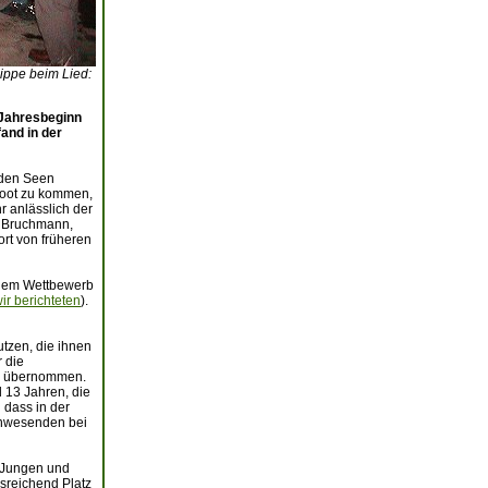
sippe beim Lied:
 Jahresbeginn
and in der
n den Seen
boot zu kommen,
r anlässlich der
s Bruchmann,
ort von früheren
einem Wettbewerb
ir berichteten
).
utzen, die ihnen
r die
er übernommen.
 13 Jahren, die
 dass in der
 Anwesenden bei
2 Jungen und
sreichend Platz