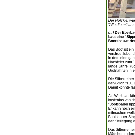
Der Holzkiel wur
"Alle die mit uns
(hr)
Der Eberbac
baut eine "Sipp
Bootsbauwerksta
Das Boot ist ein
verstreut leben
in dem eine ganz
Nachfeier zum 1
lange Jahre Rude
Großfahrten in 
Die Silberreiher
der Aktion "101 
Damit konnte fa
Als Werkstatt kö
kostenlos von de
"Bootsbauersipp
Er kann noch ei
mitmachen wolle
Bootsbauer-Sippe
der Kiellegung d
Das Silberreihe
Mädchen rudern.