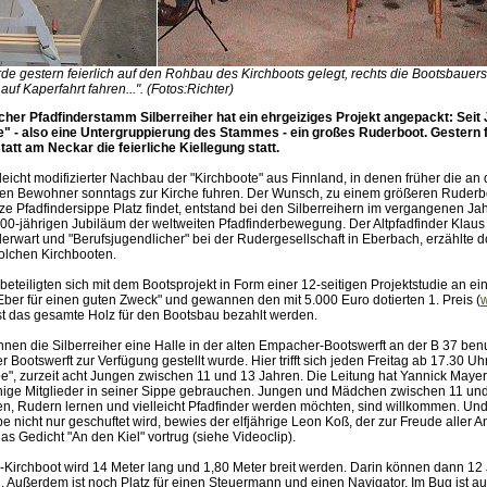
de gestern feierlich auf den Rohbau des Kirchboots gelegt, rechts die Bootsbauer
 auf Kaperfahrt fahren...". (Fotos:Richter)
her Pfadfinderstamm Silberreiher hat ein ehrgeiziges Projekt angepackt: Seit
e" - also eine Untergruppierung des Stammes - ein großes Ruderboot. Gestern f
tt am Neckar die feierliche Kiellegung statt.
 leicht modifizierter Nachbau der "Kirchboote" aus Finnland, in denen früher die a
den Bewohner sonntags zur Kirche fuhren. Der Wunsch, zu einem größeren Ruder
e Pfadfindersippe Platz findet, entstand bei den Silberreihern im vergangenen Jah
00-jährigen Jubiläum der weltweiten Pfadfinderbewegung. Der Altpfadfinder Klau
rwart und "Berufsjugendlicher" bei der Rudergesellschaft in Eberbach, erzählte d
solchen Kirchbooten.
 beteiligten sich mit dem Bootsprojekt in Form einer 12-seitigen Projektstudie an 
Eber für einen guten Zweck" und gewannen den mit 5.000 Euro dotierten 1. Preis (
w
st das gesamte Holz für den Bootsbau bezahlt werden.
nnen die Silberreiher eine Halle in der alten Empacher-Bootswerft an der B 37 ben
r Bootswerft zur Verfügung gestellt wurde. Hier trifft sich jeden Freitag ab 17.30 Uh
e", zurzeit acht Jungen zwischen 11 und 13 Jahren. Die Leitung hat Yannick May
nige Mitglieder in seiner Sippe gebrauchen. Jungen und Mädchen zwischen 11 und
n, Rudern lernen und vielleicht Pfadfinder werden möchten, sind willkommen. Und
 nicht nur geschuftet wird, bewies der elfjährige Leon Koß, der zur Freude aller
as Gedicht "An den Kiel" vortrug (siehe Videoclip).
r-Kirchboot wird 14 Meter lang und 1,80 Meter breit werden. Darin können dann 1
 Außerdem ist noch Platz für einen Steuermann und einen Navigator. Im Bug ist au