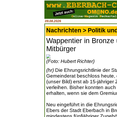
09.08.2026
Nachrichten > Politik un
Wappentier in Bronze u
Mitbürger
(Foto: Hubert Richter)
(hr)
Die Ehrungsrichtlinie der S
Gemeinderat beschloss heute, d
(unser Bild) erst ab 15-jährige
verleihen. Bisher konnten auc
erhalten, wenn sie dem Gremi
Neu eingeführt in die Ehrungsri
Ebers der Stadt Eberbach in Bro
mindestens fünfjähriger Zugeh