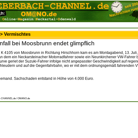
 > Vermischtes
fall bei Moosbrunn endet glimpflich
r K 4105 von Moosbrunn in Richtung Hirschhorn kam es am Montagabend, 13. Juli
 an dem ein Neckarsteinacher Motorradfahrer sowie ein Neunkirchener VW-Fahrer be
urve geriet der Suzuki-Fahrer infolge nicht angepasster Geschwindigkeit auf rege
chleudern und auf die Gegenfahrbahn, wo er mit dem ordnungsgemäß fahrenden 
niemand. Sachschaden entstand in Höhe von 4.000 Euro.
-CHANNEL.de / OMANO.de