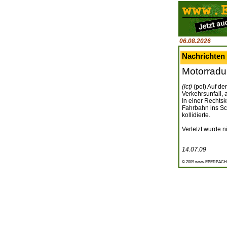
06.08.2026
Nachrichten
Motorradun
(lct)
(pol) Auf de
Verkehrsunfall,
In einer Rechtsk
Fahrbahn ins S
kollidierte.
Verletzt wurde 
14.07.09
© 2009 www.EBERBACH