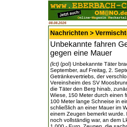
08.08.2026
Nachrichten > Vermisch
Unbekannte fahren Ge
gegen eine Mauer
(lct)
(pol) Unbekannte Täter bra
September, auf Freitag, 2. Sep
Getränkevertriebs, der verschl
Vereinsheim des SV Moosbrunn 
die Täter den Berg hinab, zunä
Wiese, 150 Meter durch einen f
100 Meter lange Schneise in ei
schließlich an einer Mauer im
einem Zeugen bemerkt wurde. 
noch vollständig war, an dem 
1.000,- Euro. Zeugen, die sac