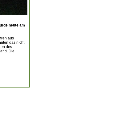
wurde heute am
hren aus
nten das nicht
ren des
mand. Die