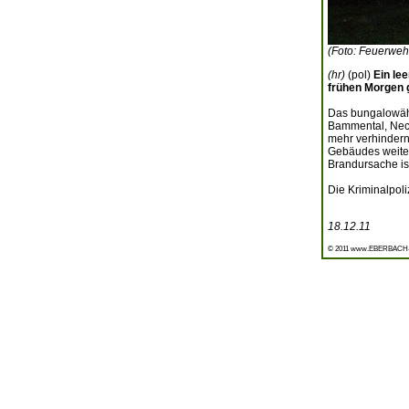
(Foto: Feuerweh
(hr)
(pol)
Ein le
frühen Morgen 
Das bungalowähn
Bammental, Neck
mehr verhindern
Gebäudes weiter
Brandursache is
Die Kriminalpol
18.12.11
© 2011 www.EBERBACH