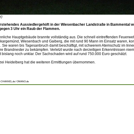
r)
erstehendes Aussiedlergehöft in der Wiesenbacher Landstraße in Bammental 
gegen 3 Uhr ein Raub der Flammen.
liche Hauptgebäude brannte vollständig aus. Die schnell eintreffenden Feuerwe
argemünd, Wiesenbach und Gaiberg, die mit rund 90 Mann im Einsatz waren, kon
. Sie waren bis Tagesanbruch damit beschäftigt, mit schwerem Atemschutz im Inne
e Brandnester zu bekämpfen. Verletzt wurde nach derzeitigen Erkenntnissen nie
t bislang noch unklar. Der Sachschaden wird auf rund 750.000 Euro geschätzt.
izei Heidelberg hat die weiteren Ermittlungen übernommen.
-CHANNEL.de / OMANO.de