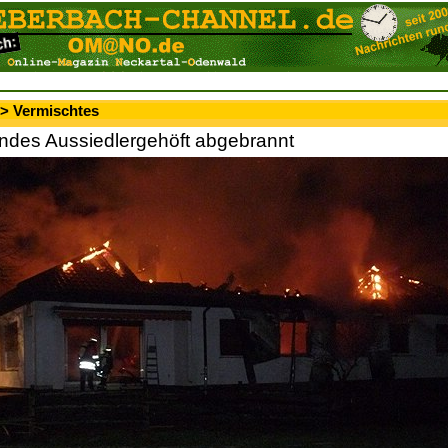
 > Vermischtes
ndes Aussiedlergehöft abgebrannt