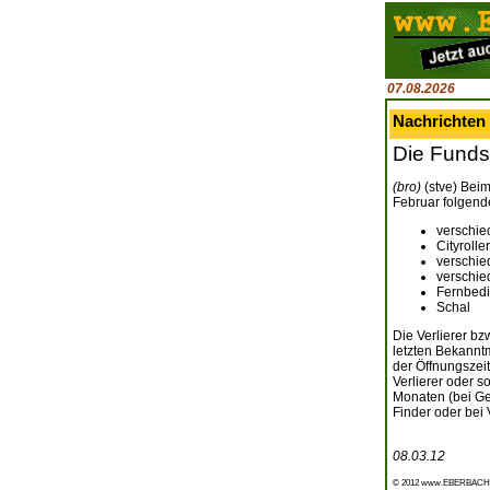
07.08.2026
Nachrichten
Die Funds
(bro)
(stve) Beim
Februar folgend
verschi
Cityroller
verschie
verschie
Fernbedi
Schal
Die Verlierer b
letzten Bekann
der Öffnungszei
Verlierer oder s
Monaten (bei Ge
Finder oder bei
08.03.12
© 2012 www.EBERBACH