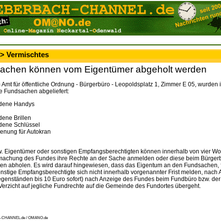
 > Vermischtes
achen können vom Eigentümer abgeholt werden
 Amt für öffentliche Ordnung - Bürgerbüro - Leopoldsplatz 1, Zimmer E 05, wurden
e Fundsachen abgeliefert:
edene Handys
dene Brillen
dene Schlüssel
enung für Autokran
zw. Eigentümer oder sonstigen Empfangsberechtigten können innerhalb von vier W
tmachung des Fundes ihre Rechte an der Sache anmelden oder diese beim Bürge
ten abholen. Es wird darauf hingewiesen, dass das Eigentum an den Fundsachen, f
onstige Empfangsberechtigte sich nicht innerhalb vorgenannter Frist melden, nach 
genständen bis 10 Euro sofort) nach Anzeige des Fundes beim Fundbüro bzw. der 
 Verzicht auf jegliche Fundrechte auf die Gemeinde des Fundortes übergeht.
-CHANNEL.de / OMANO.de