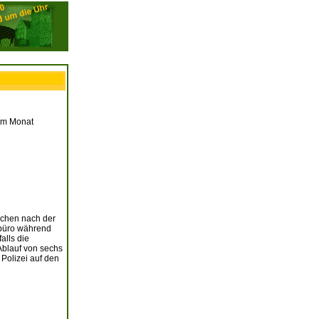
 im Monat
ochen nach der
rbüro während
alls die
Ablauf von sechs
Polizei auf den