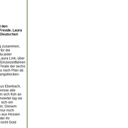
i den
Freude. Laura
r Deutschen
urg zusammen,
für die
da jeder
Laura Link, über
 Einzelzeitfahren
 Finale der sechs
au nach Plan ab.
Langstrecken-
aus Eberbach,
nisse alle
m sich früh an
viertel lag sie
 sich ein
in. Diesem
 nur noch
in aus Hessen
ter ihr
 nicht Gold