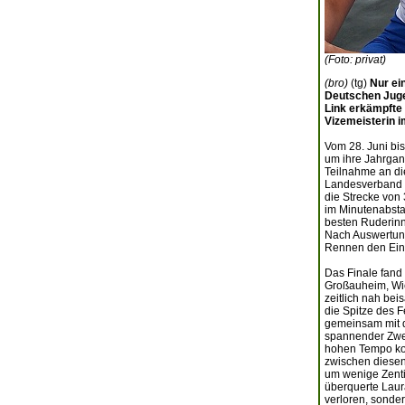
(Foto: privat)
(bro)
(tg)
Nur ei
Deutschen Juge
Link erkämpfte 
Vizemeisterin i
Vom 28. Juni bi
um ihre Jahrgang
Teilnahme an die
Landesverband s
die Strecke von 
im Minutenabstan
besten Ruderinn
Nach Auswertung 
Rennen den Einzu
Das Finale fand
Großauheim, Wie
zeitlich nah bei
die Spitze des F
gemeinsam mit de
spannender Zwe
hohen Tempo kon
zwischen diesen
um wenige Zenti
überquerte Laura
verloren, sonde