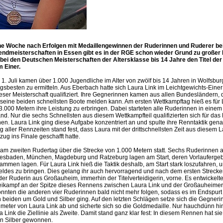
ne Woche nach Erfolgen mit Medaillengewinnen der Ruderinnen und Ruderer be
ndmeisterschaften in Essen gibt es in der RGE schon wieder Grund zu großer 
bei den Deutschen Meisterschaften der Altersklasse bis 14 Jahre den Titel de
m Einer.
s 1. Juli kamen über 1.000 Jugendliche im Alter von zwölf bis 14 Jahren in Wolfsb
sbesten zu ermitteln. Aus Eberbach hatte sich Laura Link im Leichtgewichts-Einer 
ser Meisterschaft qualifiziert. Ihre Gegnerinnen kamen aus allen Bundesländern, 
eine beiden schnellsten Boote melden kann. Am ersten Wettkampftag hieß es für 
3.000 Metern ihre Leistung zu erbringen. Dabei starteten alle Ruderinnen in einem
d. Nur die sechs Schnellsten aus diesem Wettkampfteil qualifizierten sich für das
en. Laura Link ging diese Aufgabe konzentriert an und spulte ihre Renntaktik gen
aller Rennzeiten stand fest, dass Laura mit der drittschnellsten Zeit aus diesem 
g ins Finale geschafft hatte.
 am zweiten Rudertag über die Strecke von 1.000 Metern statt. Sechs Ruderinnen 
sbaden, München, Magdeburg und Ratzeburg lagen am Start, deren Vorlaufergeb
sammen lagen. Für Laura Link hieß die Taktik deshalb, am Start stark loszufahren, u
eldes zu bringen. Dies gelang ihr auch hervorragend und nach dem ersten Strecken
r Ruderin aus Großauheim, immerhin der Titelverteidigerin, vorne. Es entwickelte
ikampf an der Spitze dieses Rennens zwischen Laura Link und der Großauheimer
nten die anderen vier Ruderinnen bald nicht mehr folgen, sodass es im Endspurt
 beiden um Gold und Silber ging. Auf den letzten Schlägen setze sich die Gegner
meter von Laura Link ab und sicherte sich so die Goldmedaille. Nur hauchdünn hin
 Link die Ziellinie als Zweite. Damit stand ganz klar fest: In diesem Rennen hat sie
rn Silber gewonnen.