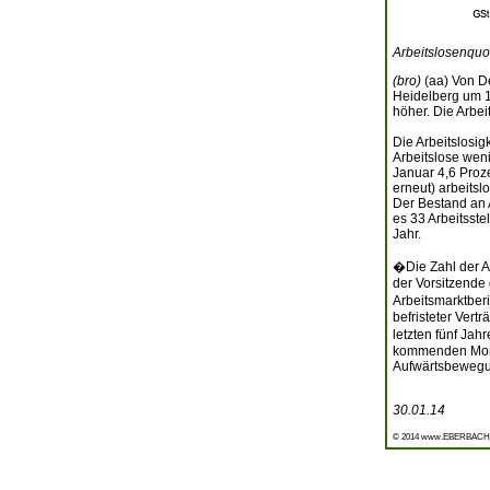
Arbeitslosenquot
(bro)
(aa) Von De
Heidelberg um 1
höher. Die Arbei
Die Arbeitslosi
Arbeitslose weni
Januar 4,6 Proze
erneut) arbeitsl
Der Bestand an A
es 33 Arbeitsste
Jahr.
�Die Zahl der A
der Vorsitzende 
Arbeitsmarktber
befristeter Vert
letzten fünf Jah
kommenden Monat
Aufwärtsbewegun
30.01.14
© 2014 www.EBERBACH