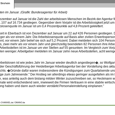
en im Januar. (Grafik: Bundesagentur für Arbeit)
zember auf Januar ist die Zahl der arbeitslosen Menschen im Bezirk der Agentur fü
.107 auf 16.734 gestiegen. Gegenüber dem Vorjahr ist die Arbeitslosigkeit jetzt u
tslosenquote im Januar ist um 0,4 Prozentpunkte auf 4,8 Prozent geklettert.
gkeit in Eberbach ist von Dezember auf Januar um 22 auf 426 Personen gestiegen.
ger als vor einem Jahr. Die Arbeitslosenquote auf Basis aller zivilen Erwerbsperso
nt, vor einem Jahr belief sie sich auf 5,2 Prozent. Dabei meldeten sich 104 Perso
os, zwei mehr als vor einem Jahr und gleichzeitig beendeten 82 Personen ihre Arbeit
rbeitsstellen ist im Januar um vier Stellen auf 55 gesunken. Im Vergleich zum Vo
llen weniger. Arbeitgeber meldeten im Januar zehn neue Arbeitsstellen, acht wenig
rbeitslosen ist wie jedes Jahr im Januar wieder deutlich angestiegen�, so Wolfg
der Geschäftsführung der Heidelberger Arbeitsagentur bei der Vorstellung des aktu
ichts. �Gründe dafür waren insbesondere die Kündigungen zum Quartalsende un
räge zum Jahresende." Der Anstieg sei allerdings etwas geringer ausgefallen als im
re, was anteilig auch dem bislang milden Winter zuzuschreiben sei, so Heckmann w
e wird entscheidend sein, inwieweit die Firmen Vertrauen in eine stabile wirtscha
g haben und dann auch wieder verstärkt Personaleinstellung einplanen."
-CHANNEL.de / OMANO.de