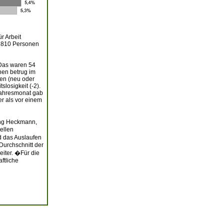
r Arbeit
m 810 Personen
 Das waren 54
nen betrug im
nen (neu oder
slosigkeit (-2).
rjahresmonat gab
er als vor einem
ang Heckmann,
ellen
d das Auslaufen
 Durchschnitt der
eiter. �Für die
ftliche