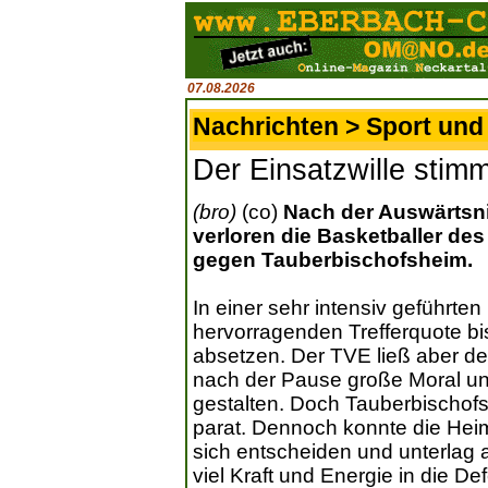
07.08.2026
Nachrichten > Sport und 
Der Einsatzwille stim
(bro)
(co)
Nach der Auswärtsn
verloren die Basketballer de
gegen Tauberbischofsheim.
In einer sehr intensiv geführte
hervorragenden Trefferquote bi
absetzen. Der TVE ließ aber de
nach der Pause große Moral und
gestalten. Doch Tauberbischof
parat. Dennoch konnte die Heim
sich entscheiden und unterlag 
viel Kraft und Energie in die De