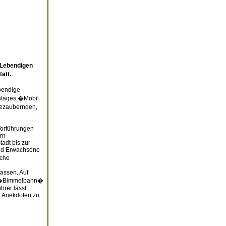
�Lebendigen
att.
ebendige
nstages �Mobil
bezaubernden,
 Vorführungen
rn
adt bis zur
 und Erwachsene
sche
assen. Auf
ne �Bimmelbahn�
hrer lässt
t Anekdoten zu