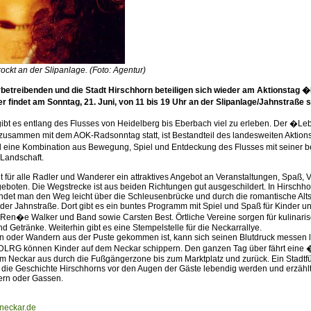
ckt an der Slipanlage. (Foto: Agentur)
betreibenden und die Stadt Hirschhorn beteiligen sich wieder am Aktionstag 
 findet am Sonntag, 21. Juni, von 11 bis 19 Uhr an der Slipanlage/Jahnstraße st
ibt es entlang des Flusses von Heidelberg bis Eberbach viel zu erleben. Der �L
zusammen mit dem AOK-Radsonntag statt, ist Bestandteil des landesweiten Aktio
eine Kombination aus Bewegung, Spiel und Entdeckung des Flusses mit seiner 
 Landschaft.
t für alle Radler und Wanderer ein attraktives Angebot an Veranstaltungen, Spaß,
boten. Die Wegstrecke ist aus beiden Richtungen gut ausgeschildert. In Hirschho
det man den Weg leicht über die Schleusenbrücke und durch die romantische Altst
n der Jahnstraße. Dort gibt es ein buntes Programm mit Spiel und Spaß für Kinder
 Ren�e Walker und Band sowie Carsten Best. Örtliche Vereine sorgen für kulinari
nd Getränke. Weiterhin gibt es eine Stempelstelle für die Neckarrallye.
 oder Wandern aus der Puste gekommen ist, kann sich seinen Blutdruck messen l
 DLRG können Kinder auf dem Neckar schippern. Den ganzen Tag über fährt ei
m Neckar aus durch die Fußgängerzone bis zum Marktplatz und zurück. Ein Stadtfü
ie Geschichte Hirschhorns vor den Augen der Gäste lebendig werden und erzähl
ern oder Gassen.
neckar.de