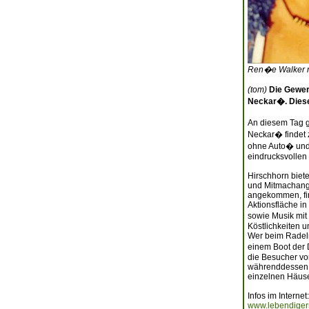
Ren�e Walker ro
(tom)
Die Gewer
Neckar�. Dieser
An diesem Tag g
Neckar� findet 
ohne Auto� und 
eindrucksvollen
Hirschhorn biete
und Mitmachange
angekommen, fin
Aktionsfläche i
sowie Musik mit
Köstlichkeiten u
Wer beim Radeln
einem Boot der
die Besucher vo
währenddessen d
einzelnen Häus
Infos im Internet:
www.lebendiger