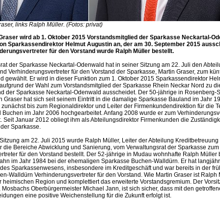
ser, links Ralph Müller. (Fotos: privat)
Graser wird ab 1. Oktober 2015 Vorstandsmitglied der Sparkasse Neckartal-Oden
von Sparkassendirektor Helmut Augustin an, der am 30. September 2015 aussc
derungsvertreter für den Vorstand wurde Ralph Müller bestellt.
rat der Sparkasse Neckartal-Odenwald hat in seiner Sitzung am 22. Juli den Abteil
d Verhinderungsvertreter für den Vorstand der Sparkasse, Martin Graser, zum kün
ed gewählt. Er wird in dieser Funktion zum 1. Oktober 2015 Sparkassendirektor Hel
 aufgrund der Wahl zum Vorstandsmitglied der Sparkasse Rhein Neckar Nord zu di
d der Sparkasse Neckartal-Odenwald ausscheidet. Der 50-jährige in Rosenberg-
 Graser hat sich seit seinem Eintritt in die damalige Sparkasse Bauland im Jahr 
zunächst bis zum Regionaldirektor und Leiter der Firmenkundendirektion für die T
 Buchen im Jahr 2006 hochgearbeitet. Anfang 2008 wurde er zum Verhinderungsver
t. Seit Januar 2012 obliegt ihm als Abteilungsdirektor Firmenkunden die Zuständigkei
der Sparkasse.
 Sitzung am 22. Juli 2015 wurde Ralph Müller, Leiter der Abteilung Kreditbetreuung
für die Bereiche Abwicklung und Sanierung, vom Verwaltungsrat der Sparkasse zum
rtreter für den Vorstand bestellt. Der 52-jährige in Mudau wohnhafte Ralph Müller
bahn im Jahr 1984 bei der ehemaligen Sparkasse Buchen-Walldürn. Er hat langjähr
 des Sparkassenwesens, insbesondere im Kreditgeschäft und war bereits in der fr
n-Walldürn Verhinderungsvertreter für den Vorstand. Wie Martin Graser ist Ralph M
r heimischen Region und komplettiert das erweiterte Vorstandsgremium. Der Vorsi
 Mosbachs Oberbürgermeister Michael Jann, ist sich sicher, dass mit den getroffe
dungen eine positive Weichenstellung für die Zukunft erfolgt ist.