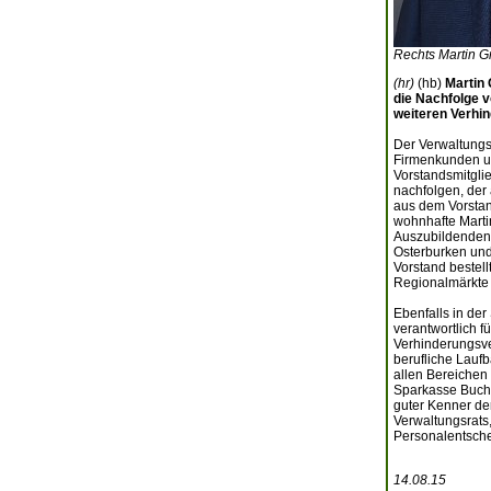
Rechts Martin Gra
(hr)
(hb)
Martin 
die Nachfolge 
weiteren Verhin
Der Verwaltungs
Firmenkunden un
Vorstandsmitgli
nachfolgen, der
aus dem Vorstan
wohnhafte Martin
Auszubildenden 
Osterburken und
Vorstand bestell
Regionalmärkte 
Ebenfalls in der
verantwortlich 
Verhinderungsve
berufliche Lauf
allen Bereichen
Sparkasse Buche
guter Kenner de
Verwaltungsrats,
Personalentschei
14.08.15