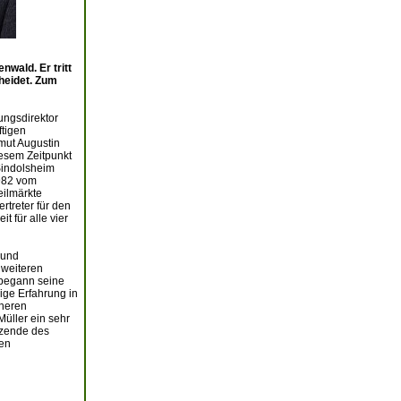
wald. Er tritt
heidet. Zum
ungsdirektor
ftigen
mut Augustin
esem Zeitpunkt
Sindolsheim
1982 vom
eilmärkte
treter für den
t für alle vier
 und
 weiteren
 begann seine
ige Erfahrung in
üheren
üller ein sehr
tzende des
nen