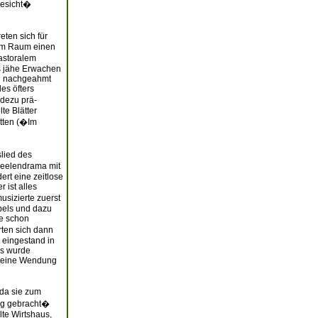
Gesicht�
eten sich für
stem Raum einen
pastoralem
as jähe Erwachen
ch nachgeahmt
des öfters
adezu prä-
te Blätter
tten (�Im
lied des
 Seelendrama mit
ert eine zeitlose
 ist alles
usizierte zuerst
ppels und dazu
ie schon
rten sich dann
 eingestand in
us wurde
nn eine Wendung
 da sie zum
eg gebracht�
lte Wirtshaus,