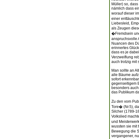
Müller) so, dass
nämlich dass ein
worauf dieser i
einer enttäuscht
Liebesleid, Emp
als Zeugen die
�Fremdsein und 
anspruchsvolle 
Nuancen des Düs
erinnertes Glück
dass es je dabe
Verzweiflung reb
auch trotzig mit
Man sollte an A
alle Bäume aufzä
sofort erkennbar
gegenseitigem E
besonders auch d
das Publikum dah
Zu den vom Pub
Tore� (Nr.5), da
Silcher (1789-1
Volkslied macht
und Meisterwerk
wussten sie mit
Bewegung die St
vergangener, nur