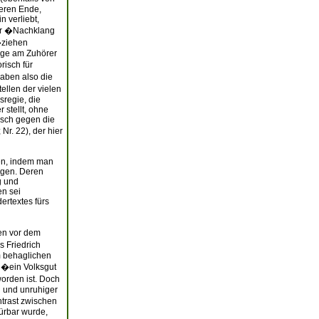
teren Ende,
n verliebt,
der �Nachklang
 �ziehen
lge am Zuhörer
isch für
aben also die
llen der vielen
regie, die
 stellt, ohne
isch gegen die
Nr. 22), der hier
den, indem man
digen. Deren
g und
en sei
ertextes fürs
en vor dem
s Friedrich
m behaglichen
 �ein Volksgut
worden ist. Doch
l und unruhiger
trast zwischen
pürbar wurde,