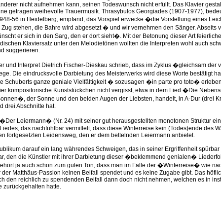
derer nicht aufnehmen kann, seinen Todeswunsch nicht erfüllt. Das Klavier gestal
eine getragen weihevolle Trauermusik. Thrasybulos Georgiades (1907-1977), bede
1948-56 in Heidelberg, empfand, das Vorspiel erwecke �die Vorstellung eines Lei
 Zug stehen, die Bahre wird abgesetzt � und wir vernehmen den Sänger. Abseits 
scht er sich in den Sarg, den er dort sieht�. Mit der Betonung dieser Art feierlic
rdischen Klaviersatz unter den Melodietönen wollten die Interpreten wohl auch sc
d suggerieren.
 und Interpret Dietrich Fischer-Dieskau schrieb, dass im Zyklus �gleichsam der v
ege. Die eindrucksvolle Darbietung des Meisterwerks wird diese Worte bestätigt 
ge Schuberts ganze geniale Vielfältigkeit � sozusagen �in parte pro toto� erlebe
ier kompositorische Kunststückchen nicht vergisst, etwa in dem Lied �Die Neben
onnen�, der Sonne und den beiden Augen der Liebsten, handelt, in A-Dur (drei K
d drei Abschnitte hat.
�Der Leiermann� (Nr. 24) mit seiner gut herausgestellten monotonen Struktur ein
Liedes, das nachfühlbar vermittelt, dass diese Winterreise kein (Todes)ende des 
en fortgesetzten Leidensweg, den er dem bettelnden Leiermann anbietet.
Publikum darauf ein lang währendes Schweigen, das in seiner Ergriffenheit spürba
r, den die Künstler mit ihrer Darbietung dieser �beklemmend genialen� Liederfo
gehört ja auch schon zum guten Ton, dass man im Falle der �Winterreise� wie na
r der Matthäus-Passion keinen Beifall spendet und es keine Zugabe gibt. Das höfl
ch den reichlich zu spendenden Beifall dann doch nicht nehmen, welchen es in insti
 zurückgehalten hatte.