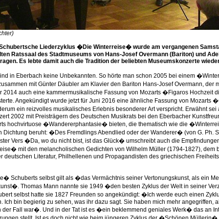
chter)
Schubertsche Liederzyklus �Die Winterreise� wurde am vergangenen Samst
Alten Ratssaal des Stadtmuseums von Hans-Josef Overmann (Bariton) und Adel
tragen. Es lebte damit auch die Tradition der beliebten Museumskonzerte wieder
sind in Eberbach keine Unbekannten. So hörte man schon 2005 bei einem �Winter
sammen mit Günter Däubler am Klavier den Bariton Hans-Josef Overmann, der mit
r 2014 auch eine kammermusikalische Fassung von Mozarts �Figaros Hochzeit diri
terte. Angekündigt wurde jetzt für Juni 2016 eine ähnliche Fassung von Mozarts
erum ein reizvolles musikalisches Erlebnis besonderer Art verspricht. Erwähnt sei
zert 2002 mit Preisträgern des Deutschen Musikrats bei den Eberbacher Kunstfreu
ts hochvirtuose �Wandererphantasie� bieten, die thematisch wie die �Winterre
 Dichtung beruht: �Des Fremdlings Abendlied oder der Wanderer� (von G. Ph. S
ter Vers �Da, wo du nicht bist, ist das Glück� umschreibt auch die Empfindung
reise� mit den melancholischen Gedichten von Wilhelm Müller (1794-1827), dem
 deutschen Literatur, Philhellenen und Propagandisten des griechischen Freiheit
e� Schuberts selbst gilt als �das Vermächtnis seiner Vertonungskunst, als ein Me
unst�. Thomas Mann nannte sie 1949 �den besten Zyklus der Welt in seiner Ver
bert selbst hatte sie 1827 Freunden so angekündigt: �Ich werde euch einen Zyklu
. Ich bin begierig zu sehen, was ihr dazu sagt. Sie haben mich mehr angegriffen, al
 der Fall war�. Und in der Tat ist es �ein beklemmend geniales Werk� das an In
rungen stellt. Ist es doch nicht wie beim jüngeren Zyklus der �Schönen Müllerin� 