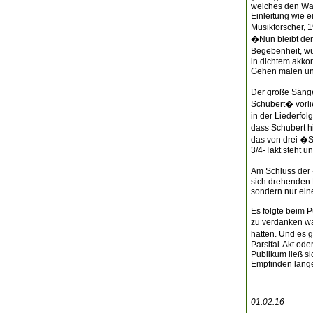
welches den Wan
Einleitung wie 
Musikforscher, 
�Nun bleibt der
Begebenheit, wün
in dichtem akko
Gehen malen un
Der große Sänger
Schubert� vorli
in der Liederfol
dass Schubert h
das von drei �S
3/4-Takt steht un
Am Schluss der 
sich drehenden 
sondern nur ein
Es folgte beim 
zu verdanken wa
hatten. Und es 
Parsifal-Akt ode
Publikum ließ si
Empfinden lange
01.02.16