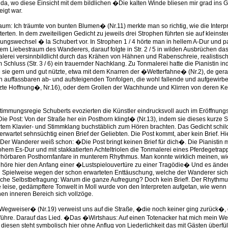
da, wo diese Einsicht mit dem bildlichen �Die kalten Winde bliesen mir grad ins 
igt war.
um: Ich träumte von bunten Blumen� (Nr.11) merkte man so richtig, wie die Interpr
erten. In dem zweiteiligen Gedicht zu jeweils drei Strophen führten sie auf klein
ungswechsel � la Schubert vor. In Strophen 1 / 4 hörte man in hellem A-Dur und 
m Liebestraum des Wanderers, darauf folgte in Str. 2 / 5 in wilden Ausbrüchen d
alerei versinnbildlicht durch das Krähen von Hähnen und Rabenschreie, realistis
 Schluss (Str. 3 / 6) ein trauernder Nachklang. Zu Tonmalerei hatte die Pianistin in
e sie gern und gut nützte, etwa mit dem Knarren der �Wetterfahne� (Nr.2), de ger
h auffassbaren ab- und aufsteigenden Tonfolgen, die wohl fallende und aufgewirbel
te Hoffnung�, Nr.16), oder dem Grollen der Wachhunde und Klirren von deren Ke
timmungsregie Schuberts evozierten die Künstler eindrucksvoll auch im Eröffnungs
ie Post: Von der Straße her ein Posthorn klingt� (Nr.13), indem sie dieses kurze
rtem Klavier- und Stimmklang buchstäblich zum Hören brachten. Das Gedicht schild
wartet sehnsüchtig einen Brief der Geliebten. Die Post kommt, aber kein Brief. Hier
Der Wanderer weiß schon: �Die Post bringt keinen Brief für dich�. Die Pianistin m
ohem Es-Dur und mit stakkatierten Achteltriolen die Tonmalerei eines Pferdegetra
rhörbaren Posthornfanfare in munterem Rhythmus. Man konnte wirklich meinen, w
 höre hier den Anfang einer �Lustspielouvertüre zu einer Tragödie� Und es ände
d Spielweise wegen der schon erwarteten Enttäuschung, welche der Wanderer sich
sche Selbstbefragung: Warum die ganze Aufregung? Doch kein Brief!. Der Rhythm
ne leise, gedämpftere Tonwelt in Moll wurde von den Interpreten aufgetan, wie we
en inneren Bereich sich vollzöge.
egweiser� (Nr.19) verweist uns auf die Straße, �die noch keiner ging zurück�,
ühre. Darauf das Lied. �Das �Wirtshaus: Auf einen Totenacker hat mich mein W
r diesen steht symbolisch hier ohne Anflug von Liederlichkeit das mit Gästen überfül