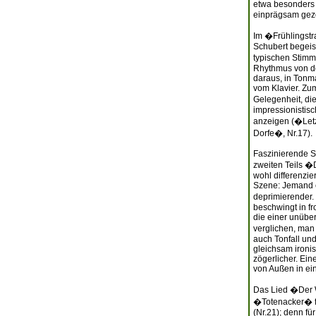
etwa besonders 
einprägsam geze
Im �Frühlingstra
Schubert begeist
typischen Stimm
Rhythmus von de
daraus, in Tonm
vom Klavier. Zum
Gelegenheit, di
impressionistisc
anzeigen (�Letz
Dorfe�, Nr.17).
Faszinierende S
zweiten Teils �D
wohl differenzie
Szene: Jemand er
deprimierender. 
beschwingt in fr
die einer unübe
verglichen, man
auch Tonfall un
gleichsam ironi
zögerlicher. Ei
von Außen in ein
Das Lied �Der W
�Totenacker� f
(Nr.21); denn fü