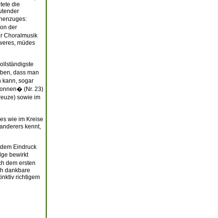
tete die
utender
chenzuges:
von der
her Choralmusik
hweres, müdes
ollständigste
haben, dass man
n kann, sogar
sonnen� (Nr. 23)
reuze) sowie im
es wie im Kreise
Wanderers kennt,
r dem Eindruck
lge bewirkt
ch dem ersten
ich dankbare
nktiv richtigem