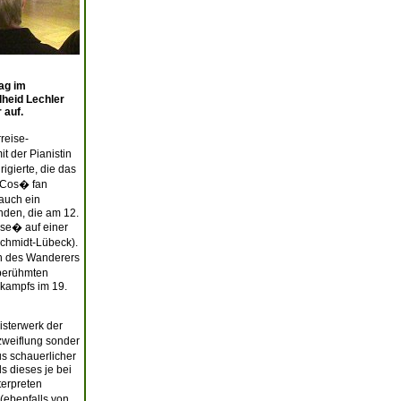
ag im
heid Lechler
 auf.
reise-
 der Pianistin
gierte, die das
 �Cos� fan
 auch ein
nden, die am 12.
ise� auf einer
chmidt-Lübeck).
en des Wanderers
 berühmten
skampfs im 19.
isterwerk der
zweiflung sonder
s schauerlicher
s dieses je bei
terpreten
(ebenfalls von