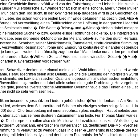
 eine Geschichte linear erzählt wird von der Entstehung einer Liebe bis hin zum bit
 junger Müllersbursche auf Wanderschaft sich in eine schöne, aber untreue Mülleri
m Mühlbach den Tod sucht. In der �Winterreise� dagegen wird in 24 Gedichten 
en Liebe, die schon vor dem ersten Lied ihr Ende gefunden hat, geschildert. Also
örung und Verzweiflung eines Enttäuschten ohne Hoffnung in der ganzen Liederfo
ses Schicksals vorbei�. Die Worte �Reise� und �Winter� stehen dabei metaphor
heimatloses Suchen� bzw. �kalte eisige Hoffnungslosigkeit�. Die Interpreten h
Aufgabe, eine drohende �Monotonie der Melancholie� zu meiden durch Herausste
teren bei Schubert, seiner Musikdramatik, Tonmalerei, eindrucksvollen Stimmungs
, Verzweiflung Resignation, Ironie und Empörung kontrastreich einander gegenüber
i je larmoyant, weinerlich, rührselig zugehen darf. Man denke nur an den promethe
ellierenden Satz: �Will kein Gott auf Erden sein, sind wir selber Götter� (�Mut�; 
 scharfen Klavierakzenten vorgetragen war.
lbert Schweitzer denken, der einmal meinte, ein Wald könne nicht geschildert wer
hle. Herausgegriffen seien also Details, welche die Leistung der Interpreten wür
e stimmlichen bzw. pianistischen Qualitäten, gepaart mit musikantischer Einfühlun
inverständnis garantierten dabei allein schon eine gute Darbietung. Hervorgehob
ie gute, jederzeit verständliche Artikulation Overmanns, die das Fehlen eines Lied
er nicht so sehr vermissen ließ.
likum besonders geschätzten Liedern gehört sicher �Der Lindenbaum: Am Brunn
s Lied, welches dem Schubertfreund Schober als einziges seinerzeit gefiel, und da
860) durch Chorbearbeitung mit einer strophisch gleichmäßigen Hauptmelodie zu
e, aber auch aus seinem düsteren Zusammenhang löste. Für Thomas Mann war es
�. Die Interpreten hatten also ein Meisterwerk darzubieten, das zum Volkslied ge
 trotzigem Stimmklang, energischem Klavieranschlag, deutlichem Dur-Moll-Wechse
immung im Verlauf so zu wenden, dass in dieser �Erinnerungstragödie� der Kon
 eingebildeter Liebesidylle und der bitteren Erkenntnis der Wirklichkeit deutlich s