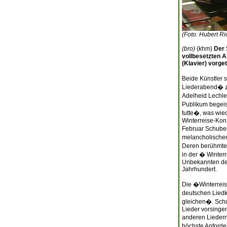
(Foto: Hubert Ri
(bro)
(khm)
Der 
vollbesetzten 
(Klavier) vorge
Beide Künstler 
Liederabend� zu
Adelheid Lechle
Publikum begeis
tutte�, was wied
Winterreise-Kon
Februar Schuber
melancholischen
Deren berühmtes
in der � Winter
Unbekannten der
Jahrhundert.
Die �Winterreis
deutschen Liedk
gleichen�. Schu
Lieder vorsingen
anderen Liedern
höchste Anforde