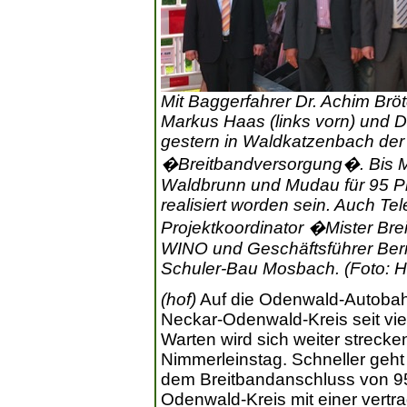
Mit Baggerfahrer Dr. Achim Bröt
Markus Haas (links vorn) und Dr
gestern in Waldkatzenbach der 
�Breitbandversorgung�. Bis Mi
Waldbrunn und Mudau für 95 P
realisiert worden sein. Auch T
Projektkoordinator �Mister Bre
WINO und Geschäftsführer Bernh
Schuler-Bau Mosbach. (Foto: H
(hof)
Auf die Odenwald-Autobahn
Neckar-Odenwald-Kreis seit vi
Warten wird sich weiter strecke
Nimmerleinstag. Schneller geh
dem Breitbandanschluss von 95
Odenwald-Kreis mit einer vertr