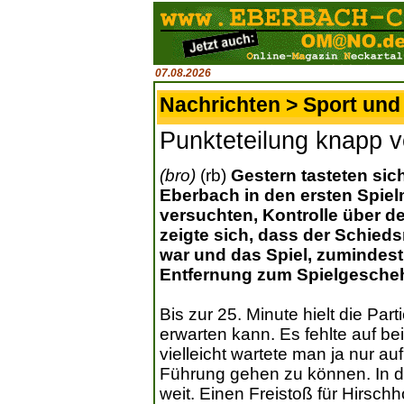
07.08.2026
Nachrichten > Sport und 
Punkteteilung knapp v
(bro)
(rb)
Gestern tasteten sic
Eberbach in den ersten Spie
versuchten, Kontrolle über d
zeigte sich, dass der Schied
war und das Spiel, zumindest 
Entfernung zum Spielgeschehe
Bis zur 25. Minute hielt die Pa
erwarten kann. Es fehlte auf be
vielleicht wartete man ja nur a
Führung gehen zu können. In de
weit. Einen Freistoß für Hirsch