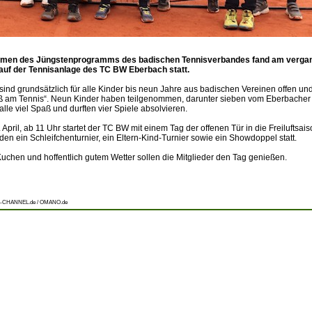
men des Jüngstenprogramms des badischen Tennisverbandes fand am verga
auf der Tennisanlage des TC BW Eberbach statt.
sind grundsätzlich für alle Kinder bis neun Jahre aus badischen Vereinen offen un
 am Tennis“. Neun Kinder haben teilgenommen, darunter sieben vom Eberbacher 
 alle viel Spaß und durften vier Spiele absolvieren.
April, ab 11 Uhr startet der TC BW mit einem Tag der offenen Tür in die Freiluftsa
en ein Schleifchenturnier, ein Eltern-Kind-Turnier sowie ein Showdoppel statt.
Kuchen und hoffentlich gutem Wetter sollen die Mitglieder den Tag genießen.
-CHANNEL.de / OMANO.de