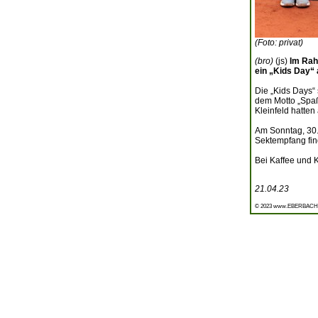
(Foto: privat)
(bro)
(js)
Im Rah
ein „Kids Day“ 
Die „Kids Days“ 
dem Motto „Spaß
Kleinfeld hatten
Am Sonntag, 30. 
Sektempfang find
Bei Kaffee und 
21.04.23
© 2023 www.EBERBACH