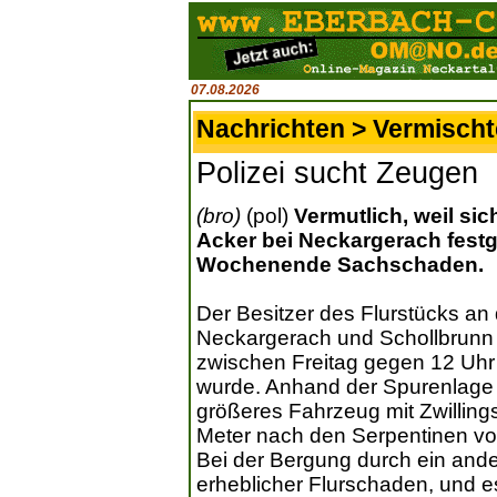
07.08.2026
Nachrichten > Vermisch
Polizei sucht Zeugen
(bro)
(pol)
Vermutlich, weil si
Acker bei Neckargerach festg
Wochenende Sachschaden.
Der Besitzer des Flurstücks a
Neckargerach und Schollbrunn te
zwischen Freitag gegen 12 Uh
wurde. Anhand der Spurenlage 
größeres Fahrzeug mit Zwilling
Meter nach den Serpentinen vo
Bei der Bergung durch ein and
erheblicher Flurschaden, und e