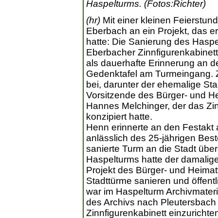
Haspelturms. (Fotos:Richter)
(hr)
Mit einer kleinen Feierstun
Eberbach an ein Projekt, das e
hatte: Die Sanierung des Haspe
Eberbacher Zinnfigurenkabinett 
als dauerhafte Erinnerung an d
Gedenktafel am Turmeingang. 
bei, darunter der ehemalige Sta
Vorsitzende des Bürger- und H
Hannes Melchinger, der das Zin
konzipiert hatte.
Henn erinnerte an den Festakt
anlässlich des 25-jährigen Be
sanierte Turm an die Stadt übe
Haspelturms hatte der damalige
Projekt des Bürger- und Heimatv
Stadttürme sanieren und öffent
war im Haspelturm Archivmater
des Archivs nach Pleutersbach w
Zinnfigurenkabinett einzurichte