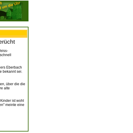
erücht
eiss-
schnell
iers Eberbach
e bekannt sei.
en, über die die
re alte
Kinder ist wohl
en" meinte eine