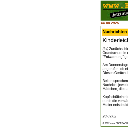
08.08.2026
Nachrichten
Kinderlei
(lct)
Zunächst hie
Grundschule in 
"Entwarnung" g
Am Donnerstagab
angerufen, ob e
Dieses Gerücht 
Bei entsprechen
Nachricht jeweil
Mädchen, die da
Kopfschütteln ni
durch die verst
Mutter entschul
20.09.02
© 2002 www.EBERBACH