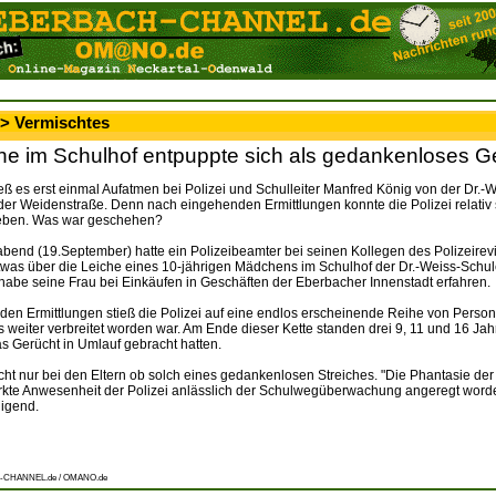
 > Vermischtes
che im Schulhof entpuppte sich als gedankenloses G
ß es erst einmal Aufatmen bei Polizei und Schulleiter Manfred König von der Dr.-W
der Weidenstraße. Denn nach eingehenden Ermittlungen konnte die Polizei relativ 
eben. Was war geschehen?
end (19.September) hatte ein Polizeibeamter bei seinen Kollegen des Polizeirev
twas über die Leiche eines 10-jährigen Mädchens im Schulhof der Dr.-Weiss-Schul
habe seine Frau bei Einkäufen in Geschäften der Eberbacher Innenstadt erfahren.
den Ermittlungen stieß die Polizei auf eine endlos erscheinende Reihe von Person
s weiter verbreitet worden war. Am Ende dieser Kette standen drei 9, 11 und 16 Jah
s Gerücht in Umlauf gebracht hatten.
cht nur bei den Eltern ob solch eines gedankenlosen Streiches. "Die Phantasie der 
ärkte Anwesenheit der Polizei anlässlich der Schulwegüberwachung angeregt word
digend.
-CHANNEL.de / OMANO.de