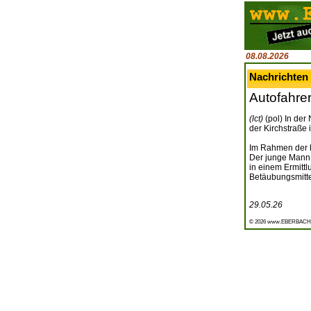
08.08.2026
Nachrichten
Autofahre
(lct)
(pol) In der
der Kirchstraße 
Im Rahmen der K
Der junge Mann 
in einem Ermitt
Betäubungsmitte
29.05.26
© 2026 www.EBERBACH