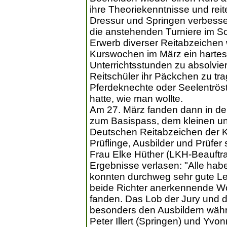
ihre Theoriekenntnisse und reit
Dressur und Springen verbesser
die anstehenden Turniere im S
Erwerb diverser Reitabzeichen 
Kurswochen im März ein hartes 
Unterrichtsstunden zu absolvier
Reitschüler ihr Päckchen zu tra
Pferdeknechte oder Seelentröst
hatte, wie man wollte.
Am 27. März fanden dann in der
zum Basispass, dem kleinen u
Deutschen Reitabzeichen der Kla
Prüflinge, Ausbilder und Prüfer s
Frau Elke Hüther (LKH-Beauftr
Ergebnisse verlasen: "Alle ha
konnten durchweg sehr gute Le
beide Richter anerkennende Wo
fanden. Das Lob der Jury und de
besonders den Ausbildern währ
Peter Illert (Springen) und Yvo