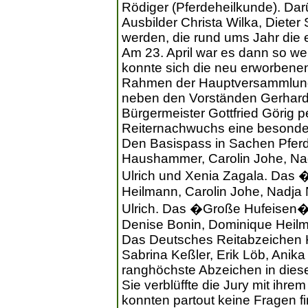
Rödiger (Pferdeheilkunde). Dar
Ausbilder Christa Wilka, Diete
werden, die rund ums Jahr die e
Am 23. April war es dann so we
konnte sich die neu erworbene
Rahmen der Hauptversammlung d
neben den Vorständen Gerhard
Bürgermeister Gottfried Görig p
Reiternachwuchs eine besonde
Den Basispass in Sachen Pferd
Haushammer, Carolin Johe, Nad
Ulrich und Xenia Zagala. Das 
Heilmann, Carolin Johe, Nadja 
Ulrich. Das �Große Hufeisen�
Denise Bonin, Dominique Heilm
Das Deutsches Reitabzeichen Kl
Sabrina Keßler, Erik Löb, Anik
ranghöchste Abzeichen in diesem
Sie verblüffte die Jury mit ihr
konnten partout keine Fragen fi