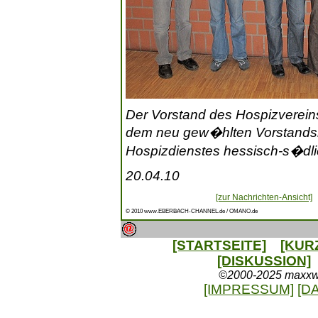
Der Vorstand des Hospizverein
dem neu gew�hlten Vorstandsmi
Hospizdienstes hessisch-s�dlic
20.04.10
[zur Nachrichten-Ansicht]
© 2010 www.EBERBACH-CHANNEL.de / OMANO.de
[STARTSEITE]
[KUR
[DISKUSSION]
©2000-2025 maxxweb
[IMPRESSUM]
[D