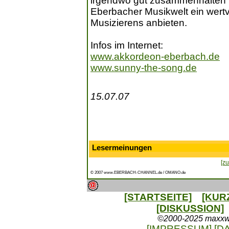
irgendwo gut zusammenhalten 
Eberbacher Musikwelt ein wer
Musizierens anbieten.
Infos im Internet:
www.akkordeon-eberbach.de
www.sunny-the-song.de
15.07.07
Lesermeinungen
[zu
© 2007 www.EBERBACH-CHANNEL.de / OMANO.de
[STARTSEITE]
[KUR
[DISKUSSION]
©2000-2025 maxxweb
[IMPRESSUM]
[D