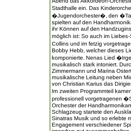
Abend das Akkordeon-Orcheste
Stadthalle ein. Das Kinderorc
�Jugendorchester�, den �Tas
spielten auf den Handharmonika
ihr Können auf den Handzugin
möglich ist: So auch im Liebe
Collins und im fetzig vorgetr
Bobby Hebb, welcher dieses Li
komponierte. Nenas Lied �Irg
musikalisch stark intoniert. Du
Zimmermann und Marina Ostert
musikalische Leitung neben Mi
von Christian Karius das Dirig
Im zweiten Programmteil kame
professionell vorgetragenen 
Orchester der Handharmonikam
Schlagzeug startete den Auskl
Sinatras Musik und so erlebte 
Engagement verschiedener Spie