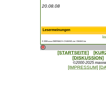
20.08.08
Lesermeinungen
[zu
© 2008 www.EBERBACH-CHANNEL.de / OMANO.de
[STARTSEITE]
[KUR
[DISKUSSION]
©2000-2025 maxxweb
[IMPRESSUM]
[D