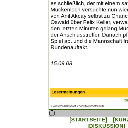
es schließlich, der mit einem s
Mückenloch versuchte nun wied
von Anil Akcay selbst zu Chance
Oswald über Felix Keller, ver
den letzten Minuten gelang Mü
der Anschlusstreffer. Danach pfi
Spiel ab, und die Mannschaft f
Rundenauftakt.
15.09.08
Lesermeinungen
[zu
© 2008 www.EBERBACH-CHANNEL.de / OMANO.de
[STARTSEITE]
[KUR
[DISKUSSION]