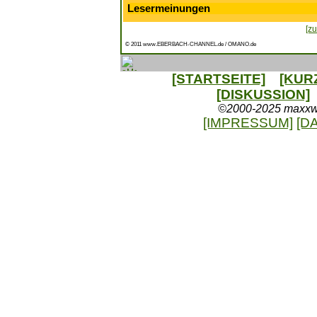
Lesermeinungen
[zu
© 2011 www.EBERBACH-CHANNEL.de / OMANO.de
[STARTSEITE]
[KUR
[DISKUSSION]
©2000-2025 maxxweb
[IMPRESSUM]
[D