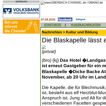
WERBUNG
07.08.2026
STARTSEITE
|
KURZNACHRICHTEN
Nachrichten > Kultur und Bildung
Die Blaskapelle lässt
(privat)
(bro)
(kj)
Das Hotel �Landgas
ist erneut Gastgeber für ein 
Blaskapelle �Dicke Backe At
November, ab 20 Uhr im Land
Die Kapelle, die für Blechmusi
ist, besteht aus elf Herzblut-M
Anspruch ist, Jung und Alt für d
verschiedenen Facetten gespielt