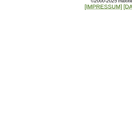
©2000-2025 maxxweb
[IMPRESSUM]
[D