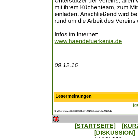
Unterstützer der Vereins, alle
mit ihrem Küchenteam, zum Mi
einladen. Anschließend wird be
rund um die Arbeit des Vereins
Infos im Internet:
www.haendefuerkenia.de
09.12.16
Lesermeinungen
[zu
© 2016 www.EBERBACH-CHANNEL.de / OMANO.de
[STARTSEITE]
[KUR
[DISKUSSION]