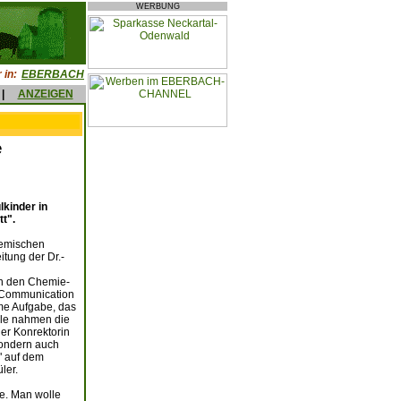
WERBUNG
 in:
EBERBACH
|
ANZEIGEN
e
kinder in
t".
hemischen
itung der Dr.-
in den Chemie-
& Communication
me Aufgabe, das
ule nahmen die
er Konrektorin
sondern auch
" auf dem
ler.
te. Man wolle