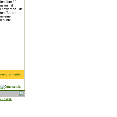
eien über 30
insam mit
zu bewerben. Die
hrem Team in
 um eine
nen ihre
nung schreiben
ZEIGEN]