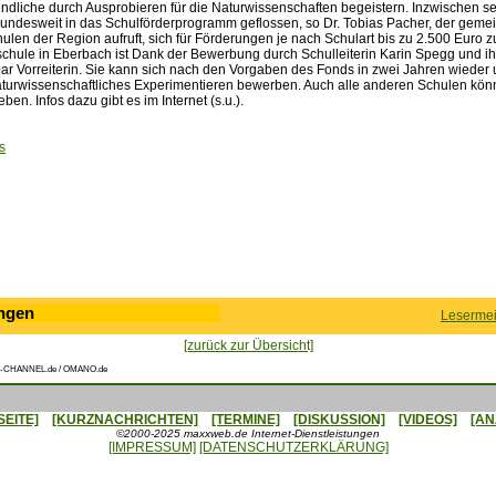
ndliche durch Ausprobieren für die Naturwissenschaften begeistern. Inzwischen s
bundesweit in das Schulförderprogramm geflossen, so Dr. Tobias Pacher, der geme
ulen der Region aufruft, sich für Förderungen je nach Schulart bis zu 2.500 Euro 
chule in Eberbach ist Dank der Bewerbung durch Schulleiterin Karin Spegg und i
ar Vorreiterin. Sie kann sich nach den Vorgaben des Fonds in zwei Jahren wieder
aturwissenschaftliches Experimentieren bewerben. Auch alle anderen Schulen kön
n. Infos dazu gibt es im Internet (s.u.).
s
ngen
Lesermei
[zurück zur Übersicht]
-CHANNEL.de / OMANO.de
SEITE]
[KURZNACHRICHTEN]
[TERMINE]
[DISKUSSION]
[VIDEOS]
[AN
©2000-2025 maxxweb.de Internet-Dienstleistungen
[IMPRESSUM]
[DATENSCHUTZERKLÄRUNG]