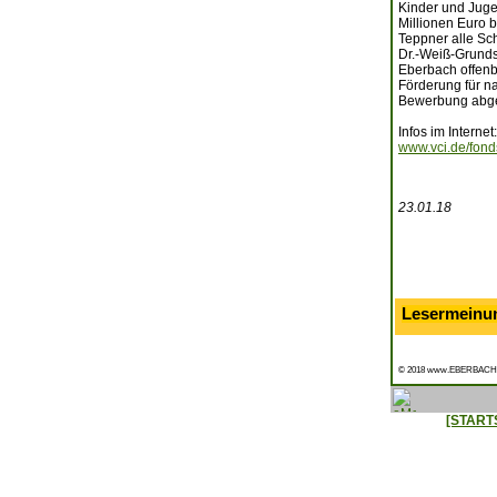
Kinder und Juge
Millionen Euro 
Teppner alle Sch
Dr.-Weiß-Grunds
Eberbach offenb
Förderung für n
Bewerbung abgebe
Infos im Internet:
www.vci.de/fond
23.01.18
Lesermeinu
© 2018 www.EBERBACH
[START