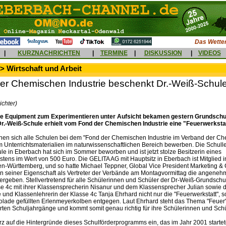
Das Wetter
|
KURZNACHRICHTEN
|
TERMINE
|
DISKUSSION
|
VIDEOS
> Wirtschaft und Arbeit
er Chemischen Industrie beschenkt Dr.-Weiß-Schul
ichter)
e Equipment zum Experimentieren unter Aufsicht bekamen gestern Grundschul
r.-Weiß-Schule erhielt vom Fond der Chemischen Industrie eine "Feuerwerkstat
en sich alle Schulen bei dem "Fond der Chemischen Industrie im Verband der C
um Unterrichtsmaterialien im naturwissenschaftlichen Bereich bewerben. Die Schulle
e in Eberbach hat sich im Sommer beworben und ist jetzt stolze Besitzerin eines
stens im Wert von 500 Euro. Die GELITA AG mit Hauptsitz in Eberbach ist Mitglied 
-Württemberg, und so hatte Michael Teppner, Global Vice President Marketing 
in seiner Eigenschaft als Vertreter der Verbände am Montagvormittag die angeneh
rgeben. Stellvertretend für alle Schülerinnen und Schüler der Dr-Weiß-Grundsch
se 4c mit ihrer Klassensprecherin Nisanur und dem Klassensprecher Julian sowie d
 und Klassenlehrerin der Klasse 4c Tanja Ehrhard nicht nur die "Feuerwerkstatt", 
olade gefüllten Erlenmeyerkolben entgegen. Laut Ehrhard steht das Thema "Feuer
erten Schuljahrgänge und kommt somit genau richtig für ihre Schülerinnen und Schü
rz auf die Hintergründe dieses Schulförderprogramms ein, das im Jahr 2001 starte