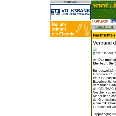
WERBUNG
07.08.2026
STARTSEITE
Nachrichten 
Verband d
(Foto: Claudia R
(cr)
Das optimal
Eberbach. Die D
Bundesweit könn
Industrie e.V." 
Weiß-Grundschul
Experimentierka
Verbänden Baden
der GELITA AG, 
Geschenk zu übe
Kinder der Klas
der Grundschule
einen mit Schok
Lehrplan der vi
Teppner ging ku