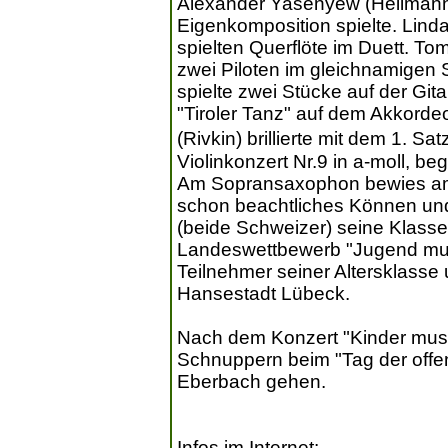
Alexander Yasenyew (Heilmann
Eigenkomposition spielte. Lind
spielten Querflöte im Duett. To
zwei Piloten im gleichnamigen 
spielte zwei Stücke auf der Git
"Tiroler Tanz" auf dem Akkord
(Rivkin) brillierte mit dem 1. 
Violinkonzert Nr.9 in a-moll, beg
Am Sopransaxophon bewies am 
schon beachtliches Können und
(beide Schweizer) seine Klasse
Landeswettbewerb "Jugend musiz
Teilnehmer seiner Altersklasse
Hansestadt Lübeck.
Nach dem Konzert "Kinder musi
Schnuppern beim "Tag der offe
Eberbach gehen.
Infos im Internet: