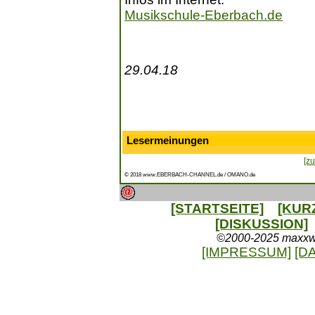
Musikschule-Eberbach.de
29.04.18
Lesermeinungen
[zu
© 2018 www.EBERBACH-CHANNEL.de / OMANO.de
[STARTSEITE]
[KUR
[DISKUSSION]
©2000-2025 maxxweb
[IMPRESSUM]
[D