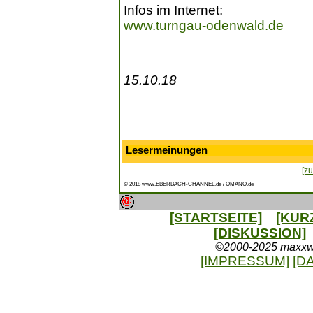
Infos im Internet:
www.turngau-odenwald.de
15.10.18
Lesermeinungen
[zu
© 2018 www.EBERBACH-CHANNEL.de / OMANO.de
[STARTSEITE]
[KUR
[DISKUSSION]
©2000-2025 maxxweb
[IMPRESSUM]
[D