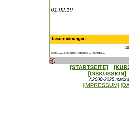
01.02.19
Lesermeinungen
[zu
© 2019 www.EBERBACH-CHANNEL.de / OMANO.de
[STARTSEITE]
[KUR
[DISKUSSION]
©2000-2025 maxxweb
[IMPRESSUM]
[D