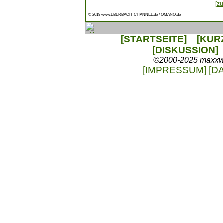
[zu
© 2019 www.EBERBACH-CHANNEL.de / OMANO.de
[STARTSEITE]
[KUR
[DISKUSSION]
©2000-2025 maxxweb
[IMPRESSUM]
[D