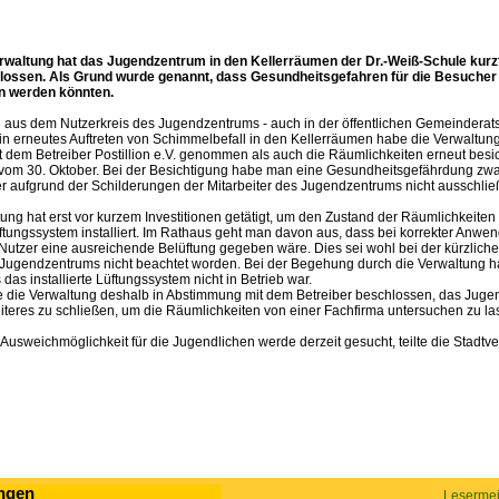
rwaltung hat das Jugendzentrum in den Kellerräumen der Dr.-Weiß-Schule kurzfr
lossen. Als Grund wurde genannt, dass Gesundheitsgefahren für die Besucher 
n werden könnten.
aus dem Nutzerkreis des Jugendzentrums - auch in der öffentlichen Gemeinderat
ein erneutes Auftreten von Schimmelbefall in den Kellerräumen habe die Verwaltun
dem Betreiber Postillion e.V. genommen als auch die Räumlichkeiten erneut besicht
g vom 30. Oktober. Bei der Besichtigung habe man eine Gesundheitsgefährdung zwar
r aufgrund der Schilderungen der Mitarbeiter des Jugendzentrums nicht ausschlie
ung hat erst vor kurzem Investitionen getätigt, um den Zustand der Räumlichkeiten
ftungssystem installiert. Im Rathaus geht man davon aus, dass bei korrekter Anwe
utzer eine ausreichende Belüftung gegeben wäre. Dies sei wohl bei der kürzlich
Jugendzentrums nicht beachtet worden. Bei der Begehung durch die Verwaltung
s das installierte Lüftungssystem nicht in Betrieb war.
e die Verwaltung deshalb in Abstimmung mit dem Betreiber beschlossen, das Jug
eiteres zu schließen, um die Räumlichkeiten von einer Fachfirma untersuchen zu la
e Ausweichmöglichkeit für die Jugendlichen werde derzeit gesucht, teilte die Stadtve
ngen
Lesermei