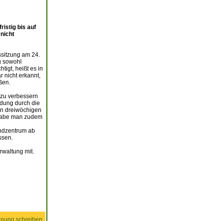
istig bis auf
nicht
ssitzung am 24.
g sowohl
igt, heißt es in
 nicht erkannt,
ßen.
 zu verbessern
ndung durch die
en dreiwöchigen
 habe man zudem
endzentrum ab
ssen.
rwaltung mit.
nung schreiben