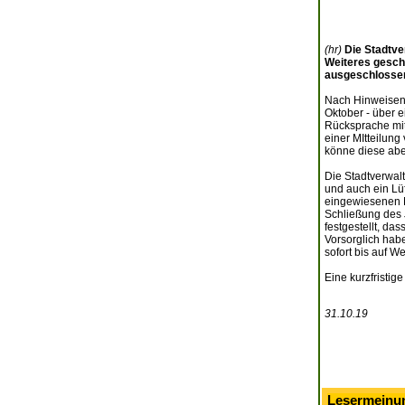
(hr)
Die Stadtve
Weiteres gesch
ausgeschlosse
Nach Hinweisen 
Oktober - über 
Rücksprache mit 
einer MItteilun
könne diese abe
Die Stadtverwalt
und auch ein Lü
eingewiesenen N
Schließung des 
festgestellt, das
Vorsorglich hab
sofort bis auf W
Eine kurzfristig
31.10.19
Lesermeinu