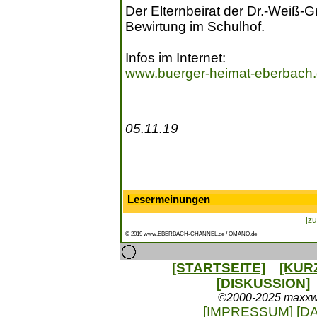
Der Elternbeirat der Dr.-Weiß-
Bewirtung im Schulhof.
Infos im Internet:
www.buerger-heimat-eberbach
05.11.19
Lesermeinungen
[zu
© 2019 www.EBERBACH-CHANNEL.de / OMANO.de
[STARTSEITE]
[KUR
[DISKUSSION]
©2000-2025 maxxweb
[IMPRESSUM]
[D