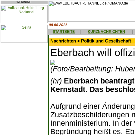
WERBUNG
08.08.2026
STARTSEITE
|
KURZNACHRICHTEN
|
Nachrichten > Politik und Gesellschaft
Eberbach will offiz
(Foto/Bearbeitung: Huber
(hr)
Eberbach beantragt 
Kernstadt. Das beschlo
Aufgrund einer Änderun
Zusatzbeschilderungen n
Innenministerium. In der
Begründung heißt es, E