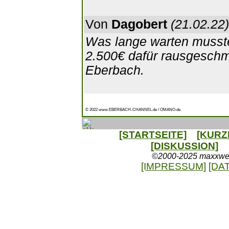
Von
Dagobert
(21.02.22)
Was lange warten musste
2.500€ dafür rausgeschm
Eberbach.
© 2022 www.EBERBACH-CHANNEL.de / OMANO.de
[STARTSEITE]
[KURZ
[DISKUSSION]
©2000-2025 maxxweb.
[IMPRESSUM]
[DA