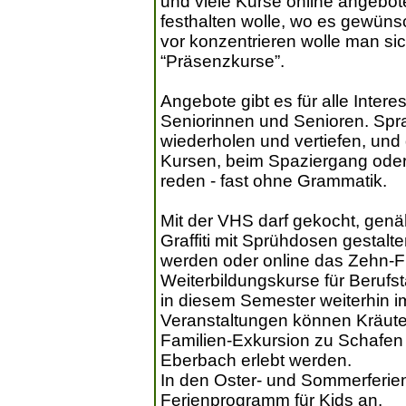
und viele Kurse online angebot
festhalten wolle, wo es gewünsc
vor konzentrieren wolle man si
“Präsenzkurse”.
Angebote gibt es für alle Intere
Seniorinnen und Senioren. Spr
wiederholen und vertiefen, un
Kursen, beim Spaziergang oder
reden - fast ohne Grammatik.
Mit der VHS darf gekocht, genä
Graffiti mit Sprühdosen gestal
werden oder online das Zehn-Fi
Weiterbildungskurse für Berufs
in diesem Semester weiterhin i
Veranstaltungen können Kräut
Familien-Exkursion zu Schafen
Eberbach erlebt werden.
In den Oster- und Sommerferien
Ferienprogramm für Kids an.