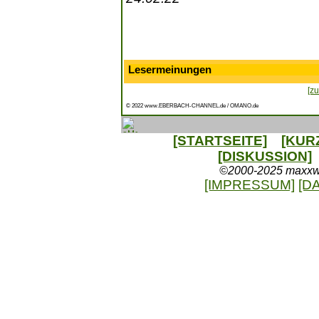
Lesermeinungen
[zu
© 2022 www.EBERBACH-CHANNEL.de / OMANO.de
[STARTSEITE]
[KUR
[DISKUSSION]
©2000-2025 maxxweb
[IMPRESSUM]
[D