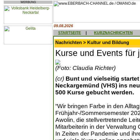
WERBUNG
09.08.2026
STARTSEITE
|
KURZNACHRICHTEN
Nachrichten > Kultur und Bildung
Kurse und Events für
(Foto: Claudia Richter)
(cr)
Bunt und vielseitig start
Neckargemünd (VHS) ins neue
500 Kurse gebucht werden.
“Wir bringen Farbe in den Allta
Frühjahr-/Sommersemester 2022
Awolin, die stellvertretende Lei
Mitarbeiterin in der Verwaltung C
In Zeiten der Pandemie und ihr