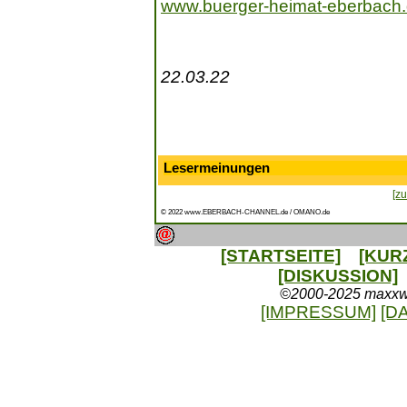
www.buerger-heimat-eberbach
22.03.22
Lesermeinungen
[zu
© 2022 www.EBERBACH-CHANNEL.de / OMANO.de
[STARTSEITE]
[KUR
[DISKUSSION]
©2000-2025 maxxweb
[IMPRESSUM]
[D