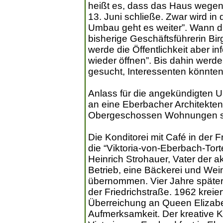
heißt es, dass das Haus wege
13. Juni schließe. Zwar wird i
Umbau geht es weiter”. Wann die
bisherige Geschäftsführerin Bir
werde die Öffentlichkeit aber i
wieder öffnen”. Bis dahin werde
gesucht, Interessenten könnten
Anlass für die angekündigten 
an eine Eberbacher Architektenf
Obergeschossen Wohnungen sc
Die Konditorei mit Café in der 
die “Viktoria-von-Eberbach-Torte
Heinrich Strohauer, Vater der ak
Betrieb, eine Bäckerei und Wei
übernommen. Vier Jahre später e
der Friedrichstraße. 1962 kreiert
Überreichung an Queen Elizabeth
Aufmerksamkeit. Der kreative K