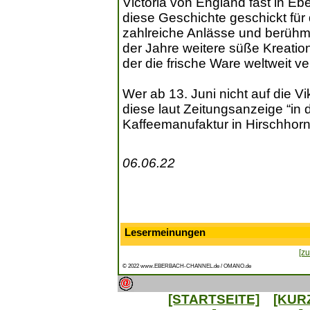
Victoria von England fast in E
diese Geschichte geschickt für 
zahlreiche Anlässe und berühm
der Jahre weitere süße Kreatio
der die frische Ware weltweit ve
Wer ab 13. Juni nicht auf die Vi
diese laut Zeitungsanzeige “in 
Kaffeemanufaktur in Hirschhorn
06.06.22
Lesermeinungen
[zu
© 2022 www.EBERBACH-CHANNEL.de / OMANO.de
[STARTSEITE]
[KUR