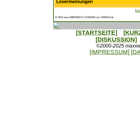
Lesermeinungen
[zu
© 2022 www.EBERBACH-CHANNEL.de / OMANO.de
[STARTSEITE]
[KUR
[DISKUSSION]
©2000-2025 maxxweb
[IMPRESSUM]
[D