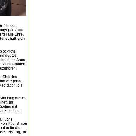
t" in der
gs (27. Juli)
tel alle Ehre.
tenschaft sich
blockflöte
nd des 16.
s brachten Anna
i Altblockflöten
zuzuhören.
d Christina
e und wiegende
editation, die
-Kim Ihrig dieses
nett. Im
Rieding mit
ranz Lechner.
ra Fuchs
e“ von Paul Simon
ontan für die
ose Leistung, mit