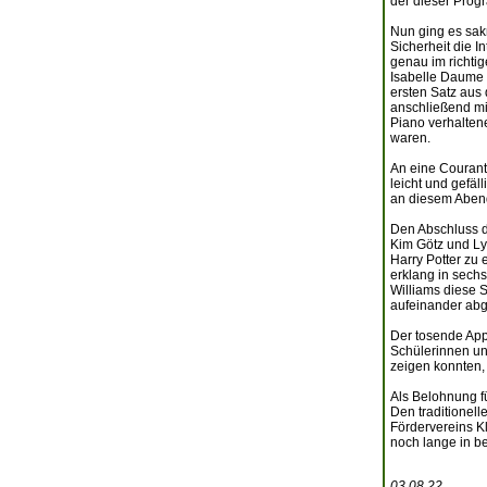
der dieser Prog
Nun ging es sak
Sicherheit die I
genau im richtig
Isabelle Daume 
ersten Satz aus
anschließend mit
Piano verhalten
waren.
An eine Courante
leicht und gefäl
an diesem Aben
Den Abschluss d
Kim Götz und Ly
Harry Potter zu 
erklang in sechs
Williams diese S
aufeinander abg
Der tosende App
Schülerinnen und
zeigen konnten, 
Als Belohnung f
Den traditionel
Fördervereins K
noch lange in be
03.08.22