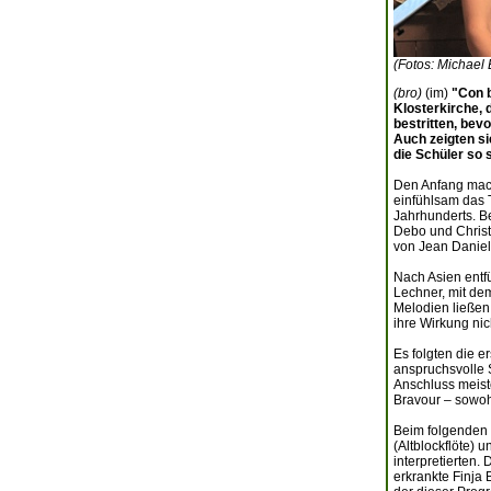
(Fotos: Michae
(bro)
(im)
"Con b
Klosterkirche, 
bestritten, bev
Auch zeigten si
die Schüler so 
Den Anfang mach
einfühlsam das 
Jahrhunderts. B
Debo und Christi
von Jean Daniel
Nach Asien entfü
Lechner, mit de
Melodien ließen
ihre Wirkung nich
Es folgten die e
anspruchsvolle 
Anschluss meiste
Bravour – sowoh
Beim folgenden 
(Altblockflöte) 
interpretierten.
erkrankte Finja 