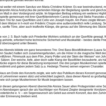
rammpunkt gerettet werden konnte.
ral weiter mit einem Sanctus von Maria-Christine Krämer. Es war beeindruckend, m
nterpretin Alicia Andryczka die perlenden Klänge der Begleitung spielte und gleichz
en Maß in den Vordergrund setzte. Im folgenden Beitrag erklang ein weiteres Highl
spielte gemeinsam mit ihrer Querflötenlehrerin Carola Böing und Stella Franzisko
 dem Trio für zwei Querflöten und Cello von Joseph Haydn. Am Piano zeigte Miria
 dem Walzer in h-moll von Frédéric Chopin eine außerordentlich reife Leistung. S
e, sanfte Töne, aber auch kraftvolle Klänge, die genau auf die Stimmung des Stüc
 von J. S. Bach hatte sich Friederike Wohlers solistisch an der Querflöte gewagt. 
lig anhörte, erfordert hohe technische Sicherheit und Musikalität – beides stellte Fr
d überzeugend unter Beweis.
es Abends bildete ein ganz besonderes Trio: Drei Bass-Blockflötistinnen (Laura 
nn Sauter) hatten sich zusammengefunden, um die Hörer in die magische Welt de
entführen. Filmmusik aus dem Film „Harry Potter und der Stein der Weisen“ von Joh
 Sätzen. Der weiche, tiefe, aber doch satte Klang der Bassflöten bezauberte, als hä
tücke eigens für diese Besetzung komponiert. Die drei jungen Musikerinnen spielt
estimmt und gaben jedem Satz (u.a. Hedwigs Theme) seinen eigenen Charakter.
laus am Ende des Konzerts zeigte, wie sehr das Publikum dieses Konzert genosse
 Lehrerinnen waren stolz und erleichtert zugleich, dass dieser Abend so großartig v
wie sich junge Musikerinnen für Musik begeistern lassen.
ür diesen gelungenen Abend überreichte Aloisia Sauer allen Protagonisten eine 
len Abendsegen sprach der als Nachfolger von Roland Ziegler designierte Vorsitze
losterkirche e. V. – ein Segenswunsch als Geleit aus einem Konzert, das den Zuhö
ster Erinnerung bleiben wird.