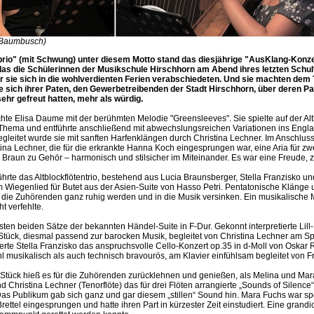
l Baumbusch)
rio" (mit Schwung) unter diesem Motto stand das diesjährige "AusKlang-Konzer
das die Schülerinnen der Musikschule Hirschhorn am Abend ihres letzten Schulta
or sie sich in die wohlverdienten Ferien verabschiedeten. Und sie machten dem Ti
e sich ihrer Paten, den Gewerbetreibenden der Stadt Hirschhorn, über deren Pa
sehr gefreut hatten, mehr als würdig.
te Elisa Daume mit der berühmten Melodie "Greensleeves". Sie spielte auf der Alt
Thema und entführte anschließend mit abwechslungsreichen Variationen ins Engla
egleitet wurde sie mit sanften Harfenklängen durch Christina Lechner. Im Anschlus
na Lechner, die für die erkrankte Hanna Koch eingesprungen war, eine Aria für zwe
 Braun zu Gehör – harmonisch und stilsicher im Miteinander. Es war eine Freude, 
hrte das Altblockflötentrio, bestehend aus Lucia Braunsberger, Stella Franzisko un
m Wiegenlied für Butet aus der Asien-Suite von Hasso Petri. Pentatonische Kläng
 die Zuhörenden ganz ruhig werden und in die Musik versinken. Ein musikalische M
t verfehlte.
rsten beiden Sätze der bekannten Händel-Suite in F-Dur. Gekonnt interpretierte Lill
Stück, diesmal passend zur barocken Musik, begleitet von Christina Lechner am Spi
rte Stella Franzisko das anspruchsvolle Cello-Konzert op.35 in d-Moll von Oskar 
l musikalisch als auch technisch bravourös, am Klavier einfühlsam begleitet von F
Stück hieß es für die Zuhörenden zurücklehnen und genießen, als Melina und Ma
und Christina Lechner (Tenorflöte) das für drei Flöten arrangierte „Sounds of Silenc
 Das Publikum gab sich ganz und gar diesem „stillen“ Sound hin. Mara Fuchs war sp
Brettel eingesprungen und hatte ihren Part in kürzester Zeit einstudiert. Eine grandi