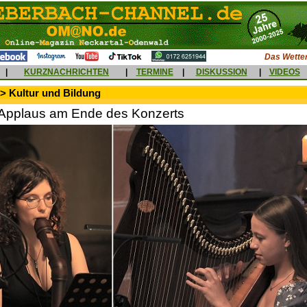
Das Wetter
|
KURZNACHRICHTEN
|
TERMINE
|
DISKUSSION
|
VIDEOS
> Kultur und Bildung
Applaus am Ende des Konzerts