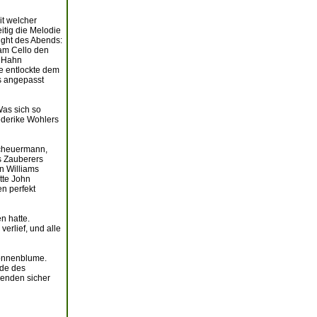
it welcher
eitig die Melodie
ight des Abends:
 am Cello den
m Hahn
ie entlockte dem
ks angepasst
Was sich so
iederike Wohlers
Scheuermann,
s Zauberers
n Williams
tte John
en perfekt
n hatte.
erlief, und alle
Sonnenblume.
nde des
renden sicher