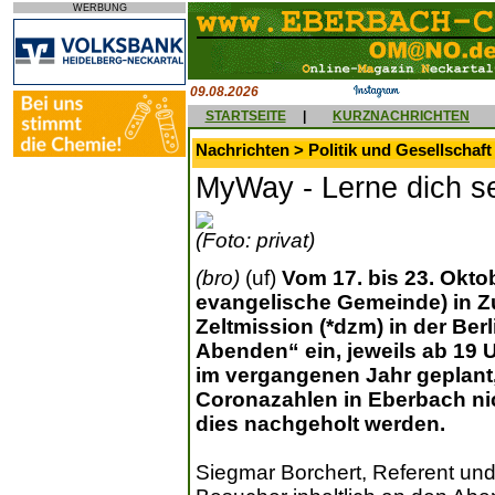
WERBUNG
09.08.2026
STARTSEITE
|
KURZNACHRICHTEN
Nachrichten > Politik und Gesellschaft
MyWay - Lerne dich s
(Foto: privat)
(bro)
(uf)
Vom 17. bis 23. Okto
evangelische Gemeinde) in 
Zeltmission (*dzm) in der Ber
Abenden“ ein, jeweils ab 19 
im vergangenen Jahr geplant
Coronazahlen in Eberbach nic
dies nachgeholt werden.
Siegmar Borchert, Referent und 