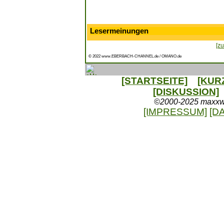
Lesermeinungen
[zu
© 2022 www.EBERBACH-CHANNEL.de / OMANO.de
[STARTSEITE]
[KUR
[DISKUSSION]
©2000-2025 maxxweb
[IMPRESSUM]
[D