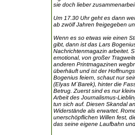
sie doch lieber zusammenarbeit
Um 17.30 Uhr geht es dann weite
ab zwölf Jahren freigegeben u
Wenn es so etwas wie einen St
gibt, dann ist das Lars Bogeniu
Nachrichtenmagazin arbeitet. S
emotional, von großer Tragweit
anderen Printmagazinen wegbrec
überhäuft und ist der Hoffnung
Bogenius feiern, schaut nur sei
(Elyas M´Barek), hinter die Fa
Betrug. Zuerst sind es nur klei
Arbeit des Journalismus-Liebli
tun sich auf. Diesen Skandal ans
Widerstände als erwartet. Rome
unerschöpflichen Willen fest, d
das seine eigene Laufbahn und 