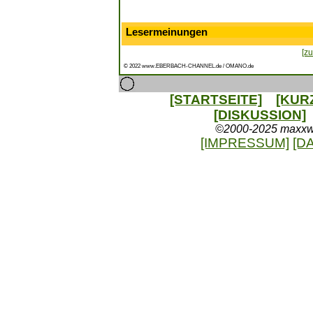
Lesermeinungen
[zu
© 2022 www.EBERBACH-CHANNEL.de / OMANO.de
[STARTSEITE]
[KUR
[DISKUSSION]
©2000-2025 maxxweb
[IMPRESSUM]
[D