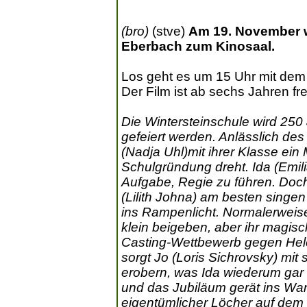
(bro)
(stve)
Am 19. November w
Eberbach zum Kinosaal.
Los geht es um 15 Uhr mit dem 
Der Film ist ab sechs Jahren f
Die Wintersteinschule wird 250
gefeiert werden. Anlässlich des
(Nadja Uhl)mit ihrer Klasse ein
Schulgründung dreht. Ida (Emili
Aufgabe, Regie zu führen. Doc
(Lilith Johna) am besten singen
ins Rampenlicht. Normalerwei
klein beigeben, aber ihr magis
Casting-Wettbewerb gegen Hele
sorgt Jo (Loris Sichrovsky) mit
erobern, was Ida wiederum gar 
und das Jubiläum gerät ins Wan
eigentümlicher Löcher auf dem 