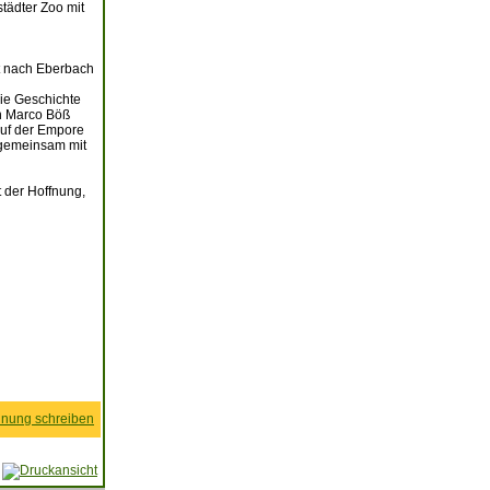
tädter Zoo mit
it nach Eberbach
die Geschichte
on Marco Böß
auf der Empore
 gemeinsam mit
 der Hoffnung,
nung schreiben