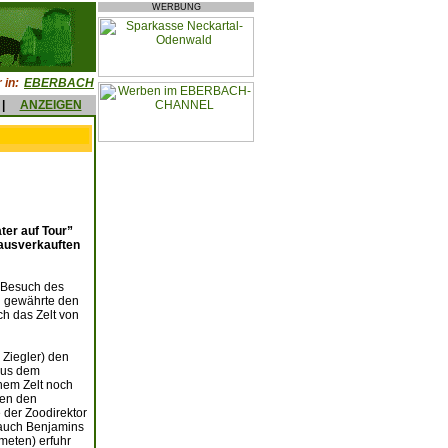
WERBUNG
 in:
EBERBACH
|
ANZEIGEN
ter auf Tour”
r ausverkauften
n Besuch des
d gewährte den
h das Zelt von
 Ziegler) den
 aus dem
nem Zelt noch
den den
 der Zoodirektor
, auch Benjamins
meten) erfuhr