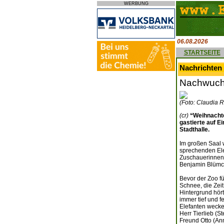
WERBUNG
06.08.2026
STARTSEITE
Nachrichten 
Nachwuchs
(Foto: Claudia R
(cr)
“Weihnachte
gastierte auf E
Stadthalle.
Im großen Saal 
sprechenden Ele
Zuschauerinnen 
Benjamin Blümc
Bevor der Zoo fü
Schnee, die Zei
Hintergrund hör
immer tief und 
Elefanten wecke
Herr Tierlieb (S
Freund Otto (An