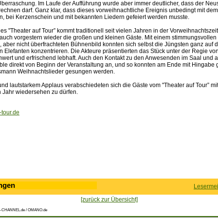
 Überraschung. Im Laufe der Aufführung wurde aber immer deutlicher, dass der Neus
echnen darf. Ganz klar, dass dieses vorweihnachtliche Ereignis unbedingt mit dem
 bei Kerzenschein und mit bekannten Liedern gefeiert werden musste.
 "Theater auf Tour” kommt traditionell seit vielen Jahren in der Vorweihnachtsze
 auch vorgestern wieder die großen und kleinen Gäste. Mit einem stimmungsvollen
 aber nicht überfrachteten Bühnenbild konnten sich selbst die Jüngsten ganz auf 
n Elefanten konzentrieren. Die Akteure präsentierten das Stück unter der Regie v
chwert und erfrischend lebhaft. Auch den Kontakt zu den Anwesenden im Saal und 
le direkt von Beginn der Veranstaltung an, und so konnten am Ende mit Hingabe
mann Weihnachtslieder gesungen werden.
und lautstarkem Applaus verabschiedeten sich die Gäste vom "Theater auf Tour” mit
n Jahr wiedersehen zu dürfen.
-tour.de
ngen
Lesermei
[zurück zur Übersicht]
-CHANNEL.de / OMANO.de