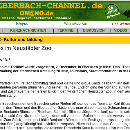
Das Wetter
|
KURZNACHRICHTEN
|
TERMINE
|
DISKUSSION
|
VIDEOS
> Kultur und Bildung
 im Neustädter Zoo
ichter)
n mit Törööö“ wurde vorgestern, 2. Dezember, in Eberbach gefeiert. Das "Thea
inladung der städtischen Abteilung “Kultur, Tourismus, Stadtinformation” in de
warteten am Freitagnachmittag rund 650 kleine und große Gäste gespannt auf de
fanten Benjamin Blümchen und seiner Freunde. Endlich ging der Vorhang auf un
und Zuschauern einen ersten Blick in den winterlichen Neustädter Zoo, in dem auc
hen stand.
r Besucherinnen und Besucher seine Pforten öffnete, genoss Tierwärter Karl (Elias
t mit den Tieren und den Eberbacher Gästen, bis man ein sehr lautes Schnarchen
te. Benjamin Blümchen (Reinhard Schmidt , Stimme: Jürgen Kluckert) schien in sei
fest zu schlafen. Nicht mehr lange, denn mit vereintem Rufen konnten die Anwesen
n. Zum Glück, denn sonst hätte Benjamin Blümchen die Festtagsüberraschung, die
tefan Senf) angekündigt hatte, vielleicht verpasst. Niemand kannte das Geheimnis
na Höfferer) nicht und selbst die rasende Reporterin Karla Kolumna (Luisa von Ger