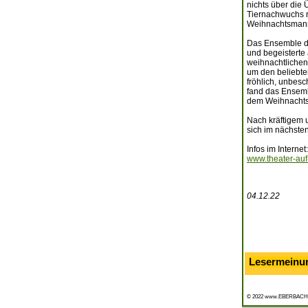
nichts über die
Tiernachwuchs r
Weihnachtsmann,
Das Ensemble des
und begeisterte
weihnachtlichen,
um den beliebte
fröhlich, unbes
fand das Ensemb
dem Weihnachts
Nach kräftigem 
sich im nächste
Infos im Internet:
www.theater-auf
04.12.22
Lesermeinu
© 2022 www.EBERBACH