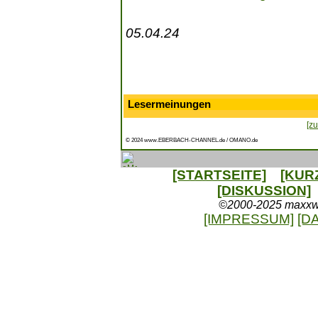
05.04.24
Lesermeinungen
[zu
© 2024 www.EBERBACH-CHANNEL.de / OMANO.de
[STARTSEITE]
[KUR
[DISKUSSION]
©2000-2025 maxxweb
[IMPRESSUM]
[D