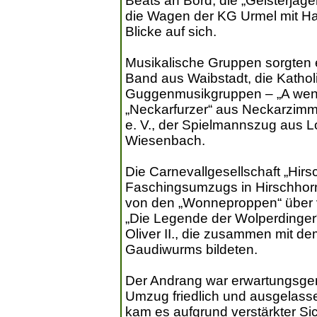
Beats an Bord, die „Geisterjäg
die Wagen der KG Urmel mit Ha
Blicke auf sich.
Musikalische Gruppen sorgten e
Band aus Waibstadt, die Kathol
Guggenmusikgruppen – „A weni
„Neckarfurzer“ aus Neckarzim
e. V., der Spielmannszug aus L
Wiesenbach.
Die Carnevallgesellschaft „Hirsc
Faschingsumzugs in Hirschhorn,
von den „Wonneproppen“ über 
„Die Legende der Wolperdinger“
Oliver II., die zusammen mit 
Gaudiwurms bildeten.
Der Andrang war erwartungsgem
Umzug friedlich und ausgelasse
kam es aufgrund verstärkter S