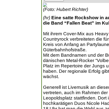
(Foto: Hubert Richter)
(hr)
Eine satte Rockshow in 
die Band “Fallen Beat” im Ku
Mit ihrem Cover-Mix aus Heavy 
Countryrock verbreiteten die 
Kreis von Anfang an Partylaune 
Güterbahnhofstraße.
Mit dem Bandnamen und der Büh
dänischen Metal-Rocker “Volbe
Platz im Repertoire der Jungs
haben. Der regionale Erfolg gi
wächst.
Generell ist Livemusik an die
vertreten, auch im Rahmen der
Leopoldsplatz stattfinden. Dort 
hochkarätigen Duos Nicole Had
18 Uhr hat man die Wahl aus ze