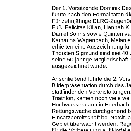
Der 1. Vorsitzende Dominik D
führte nach den Formalitäten di
Für zehnjährige DLRG-Zugehörig
Fuß, Felicitas Kilian, Hannah Ki
Daniel Sohns sowie Quinten van
Katharina Wagenbach, Melanie 
erhielten eine Auszeichnung fü
Thorsten Sigmund sind seit 40
seine 50-jährige Mitgliedschaf
ausgezeichnet wurde.
Anschließend führte die 2. Vors
Bilderpräsentation durch das Ja
stattfindenden Veranstaltung
Triathlon, kamen noch viele weit
Hochwasseralarm in Eberbach 
Rettungswache durchgehend bes
Einsatzbereitschaft bei Notsitu
Gebiet überwacht werden. Rege
für die Vorbereitung auf Notfäl