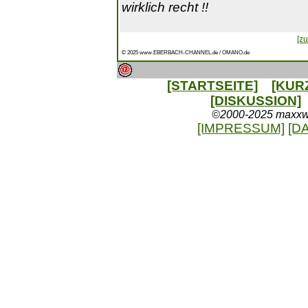
wirklich recht !!
[zu
© 2025 www.EBERBACH-CHANNEL.de / OMANO.de
[STARTSEITE]
[KUR
[DISKUSSION]
©2000-2025 maxxweb
[IMPRESSUM]
[D