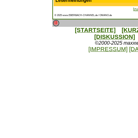
Lesermeinungen
[zu
© 2025 www.EBERBACH-CHANNEL.de / OMANO.de
[STARTSEITE]
[KUR
[DISKUSSION]
©2000-2025 maxxweb
[IMPRESSUM]
[D