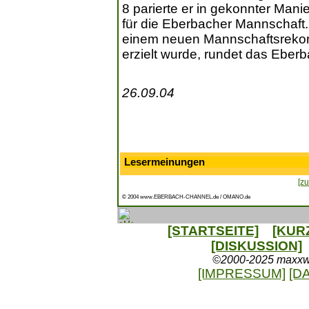
8 parierte er in gekonnter Manie
für die Eberbacher Mannschaft.
einem neuen Mannschaftsrekord
erzielt wurde, rundet das Eber
26.09.04
Lesermeinungen
[zu
© 2004 www.EBERBACH-CHANNEL.de / OMANO.de
[STARTSEITE]
[KUR
[DISKUSSION]
©2000-2025 maxxweb
[IMPRESSUM]
[D