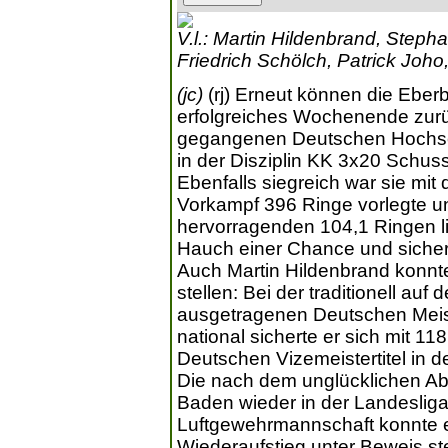
V.l.: Martin Hildenbrand, Step
Friedrich Schölch, Patrick Joho,
(jc)
(rj) Erneut können die Eber
erfolgreiches Wochenende zurü
gegangenen Deutschen Hochsch
in der Disziplin KK 3x20 Schuss
Ebenfalls siegreich war sie mit
Vorkampf 396 Ringe vorlegte un
hervorragenden 104,1 Ringen lie
Hauch einer Chance und sichert
Auch Martin Hildenbrand konnt
stellen: Bei der traditionell au
ausgetragenen Deutschen Meiste
national sicherte er sich mit 
Deutschen Vizemeistertitel in de
Die nach dem unglücklichen Abs
Baden wieder in der Landesliga
Luftgewehrmannschaft konnte e
Wiederaufstieg unter Beweis st